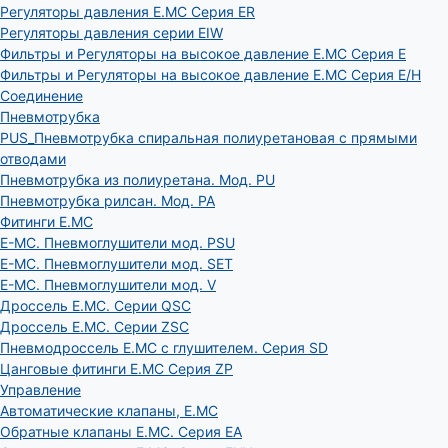
Регуляторы давления E.MC Серия ER
Регуляторы давления серии EIW
Фильтры и Регуляторы на высокое давление E.MC Серия E
Фильтры и Регуляторы на высокое давление E.MC Серия E/H
Соединение
Пневмотрубка
PUS_Пневмотрубка спиральная полиуретановая с прямыми
отводами
Пневмотрубка из полиуретана. Мод. РU
Пневмотрубка рилсан. Мод. PA
Фитинги E.MC
E-MC. Пневмоглушители мод. PSU
E-MC. Пневмоглушители мод. SET
E-MC. Пневмоглушители мод. V
Дроссель E.MC. Серии QSC
Дроссель E.MC. Серии ZSC
Пневмодроссель E.MC с глушителем. Серия SD
Цанговые фитинги E.MC Серия ZP
Управление
Автоматические клапаны, Е.МС
Обратные клапаны E.MC. Серия EA