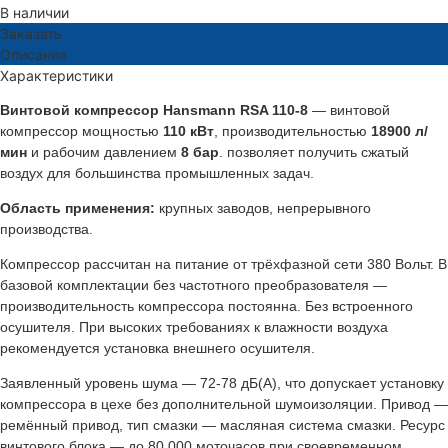
В наличии
Заказать
Описание
Характеристики
Винтовой компрессор Hansmann RSA 110-8
— винтовой
компрессор мощностью
110 кВт
, производительностью
18900 л/
мин
и рабочим давлением
8 бар
. позволяет получить сжатый
воздух для большинства промышленных задач.
Область применения:
крупных заводов, непрерывного
производства.
Компрессор рассчитан на питание от трёхфазной сети 380 Вольт. В
базовой комплектации без частотного преобразователя —
производительность компрессора постоянна. Без встроенного
осушителя. При высоких требованиях к влажности воздуха
рекомендуется установка внешнего осушителя.
Заявленный уровень шума — 72-78 дБ(А), что допускает установку
компрессора в цехе без дополнительной шумоизоляции. Привод —
ремённый привод, тип смазки — масляная система смазки. Ресурс
винтового блока — до 80 000 моточасов при своевременном