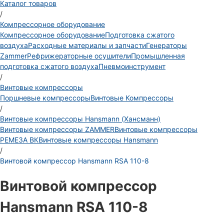
Каталог товаров
/
Компрессорное оборудование
Компрессорное оборудование
Подготовка сжатого
воздуха
Расходные материалы и запчасти
Генераторы
Zammer
Рефрижераторные осушители
Промышленная
подготовка сжатого воздуха
Пневмоинструмент
/
Винтовые компрессоры
Поршневые компрессоры
Винтовые Компрессоры
/
Винтовые компрессоры Hansmann (Хансманн)
Винтовые компрессоры ZAMMER
Винтовые компрессоры
РЕМЕЗА ВК
Винтовые компрессоры Hansmann
/
Винтовой компрессор Hansmann RSA 110-8
Винтовой компрессор
Hansmann RSA 110-8