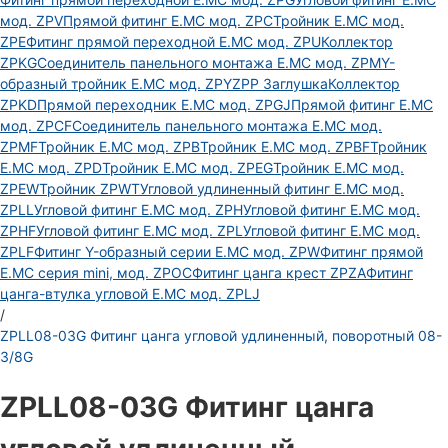
мод. ZPV
Прямой фитинг E.MC мод. ZPC
Тройник E.MC мод.
ZPE
Фитинг прямой переходной E.MC мод. ZPU
Коллектор
ZPKG
Соединитель панельного монтажа E.MC мод. ZPM
Y-
образный тройник E.MC мод. ZPY
ZPP Заглушка
Коллектор
ZPKD
Прямой переходник E.MC мод. ZPGJ
Прямой фитинг E.MC
мод. ZPCF
Соединитель панельного монтажа E.MC мод.
ZPMF
Тройник E.MC мод. ZPB
Тройник E.MC мод. ZPBF
Тройник
E.MC мод. ZPD
Тройник E.MC мод. ZPEG
Тройник E.MC мод.
ZPEW
Тройник ZPWT
Угловой удлиненный фитинг E.MC мод.
ZPLL
Угловой фитинг E.MC мод. ZPH
Угловой фитинг E.MC мод.
ZPHF
Угловой фитинг E.MC мод. ZPL
Угловой фитинг E.MC мод.
ZPLF
Фитинг Y-образный серии E.MC мод. ZPW
Фитинг прямой
E.MC серия mini, мод. ZPOC
Фитинг цанга крест ZPZA
Фитинг
цанга-втулка угловой Е.МС мод. ZPLJ
/
ZPLL08-03G Фитинг цанга угловой удлиненный, поворотный 08-
3/8G
ZPLL08-03G Фитинг цанга