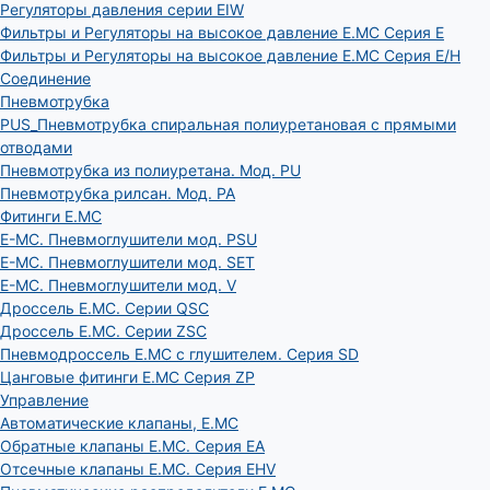
Регуляторы давления серии EIW
Фильтры и Регуляторы на высокое давление E.MC Серия E
Фильтры и Регуляторы на высокое давление E.MC Серия E/H
Соединение
Пневмотрубка
PUS_Пневмотрубка спиральная полиуретановая с прямыми
отводами
Пневмотрубка из полиуретана. Мод. РU
Пневмотрубка рилсан. Мод. PA
Фитинги E.MC
E-MC. Пневмоглушители мод. PSU
E-MC. Пневмоглушители мод. SET
E-MC. Пневмоглушители мод. V
Дроссель E.MC. Серии QSC
Дроссель E.MC. Серии ZSC
Пневмодроссель E.MC с глушителем. Серия SD
Цанговые фитинги E.MC Серия ZP
Управление
Автоматические клапаны, Е.МС
Обратные клапаны E.MC. Серия EA
Отсечные клапаны E.MC. Серия EHV