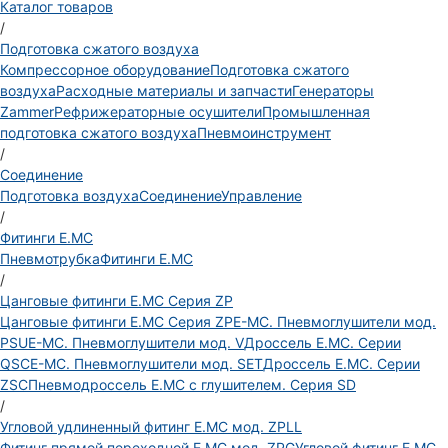
Каталог товаров
/
Подготовка сжатого воздуха
Компрессорное оборудование
Подготовка сжатого
воздуха
Расходные материалы и запчасти
Генераторы
Zammer
Рефрижераторные осушители
Промышленная
подготовка сжатого воздуха
Пневмоинструмент
/
Соединение
Подготовка воздуха
Соединение
Управление
/
Фитинги E.MC
Пневмотрубка
Фитинги E.MC
/
Цанговые фитинги E.MC Серия ZP
Цанговые фитинги E.MC Серия ZP
E-MC. Пневмоглушители мод.
PSU
E-MC. Пневмоглушители мод. V
Дроссель E.MC. Серии
QSC
E-MC. Пневмоглушители мод. SET
Дроссель E.MC. Серии
ZSC
Пневмодроссель E.MC с глушителем. Серия SD
/
Угловой удлиненный фитинг E.MC мод. ZPLL
Фитинг прямой переходной E.MC мод. ZPG
Угловой фитинг E.MC