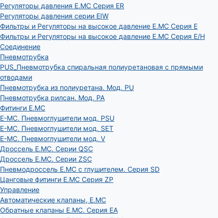
Регуляторы давления E.MC Серия ER
Регуляторы давления серии EIW
Фильтры и Регуляторы на высокое давление E.MC Серия E
Фильтры и Регуляторы на высокое давление E.MC Серия E/H
Соединение
Пневмотрубка
PUS_Пневмотрубка спиральная полиуретановая с прямыми
отводами
Пневмотрубка из полиуретана. Мод. РU
Пневмотрубка рилсан. Мод. PA
Фитинги E.MC
E-MC. Пневмоглушители мод. PSU
E-MC. Пневмоглушители мод. SET
E-MC. Пневмоглушители мод. V
Дроссель E.MC. Серии QSC
Дроссель E.MC. Серии ZSC
Пневмодроссель E.MC с глушителем. Серия SD
Цанговые фитинги E.MC Серия ZP
Управление
Автоматические клапаны, Е.МС
Обратные клапаны E.MC. Серия EA