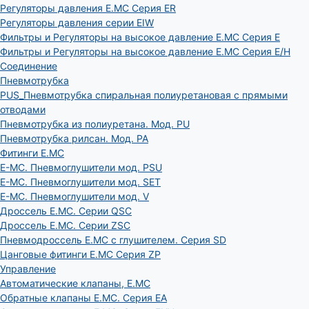
Регуляторы давления E.MC Серия ER
Регуляторы давления серии EIW
Фильтры и Регуляторы на высокое давление E.MC Серия E
Фильтры и Регуляторы на высокое давление E.MC Серия E/H
Соединение
Пневмотрубка
PUS_Пневмотрубка спиральная полиуретановая с прямыми
отводами
Пневмотрубка из полиуретана. Мод. РU
Пневмотрубка рилсан. Мод. PA
Фитинги E.MC
E-MC. Пневмоглушители мод. PSU
E-MC. Пневмоглушители мод. SET
E-MC. Пневмоглушители мод. V
Дроссель E.MC. Серии QSC
Дроссель E.MC. Серии ZSC
Пневмодроссель E.MC с глушителем. Серия SD
Цанговые фитинги E.MC Серия ZP
Управление
Автоматические клапаны, Е.МС
Обратные клапаны E.MC. Серия EA