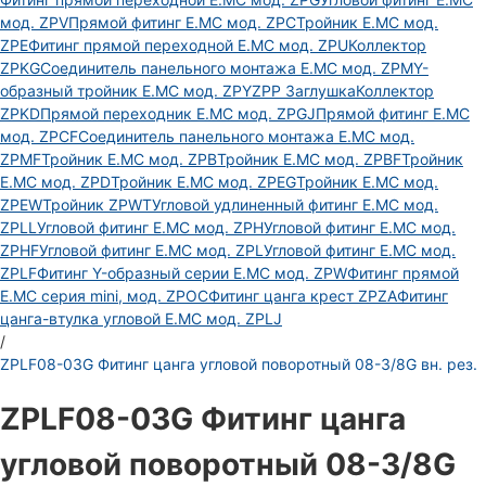
мод. ZPV
Прямой фитинг E.MC мод. ZPC
Тройник E.MC мод.
ZPE
Фитинг прямой переходной E.MC мод. ZPU
Коллектор
ZPKG
Соединитель панельного монтажа E.MC мод. ZPM
Y-
образный тройник E.MC мод. ZPY
ZPP Заглушка
Коллектор
ZPKD
Прямой переходник E.MC мод. ZPGJ
Прямой фитинг E.MC
мод. ZPCF
Соединитель панельного монтажа E.MC мод.
ZPMF
Тройник E.MC мод. ZPB
Тройник E.MC мод. ZPBF
Тройник
E.MC мод. ZPD
Тройник E.MC мод. ZPEG
Тройник E.MC мод.
ZPEW
Тройник ZPWT
Угловой удлиненный фитинг E.MC мод.
ZPLL
Угловой фитинг E.MC мод. ZPH
Угловой фитинг E.MC мод.
ZPHF
Угловой фитинг E.MC мод. ZPL
Угловой фитинг E.MC мод.
ZPLF
Фитинг Y-образный серии E.MC мод. ZPW
Фитинг прямой
E.MC серия mini, мод. ZPOC
Фитинг цанга крест ZPZA
Фитинг
цанга-втулка угловой Е.МС мод. ZPLJ
/
ZPLF08-03G Фитинг цанга угловой поворотный 08-3/8G вн. рез.
ZPLF08-03G Фитинг цанга
угловой поворотный 08-3/8G