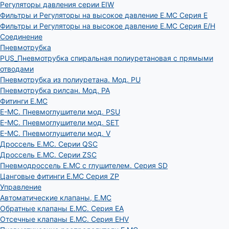
Регуляторы давления серии EIW
Фильтры и Регуляторы на высокое давление E.MC Серия E
Фильтры и Регуляторы на высокое давление E.MC Серия E/H
Соединение
Пневмотрубка
PUS_Пневмотрубка спиральная полиуретановая с прямыми
отводами
Пневмотрубка из полиуретана. Мод. РU
Пневмотрубка рилсан. Мод. PA
Фитинги E.MC
E-MC. Пневмоглушители мод. PSU
E-MC. Пневмоглушители мод. SET
E-MC. Пневмоглушители мод. V
Дроссель E.MC. Серии QSC
Дроссель E.MC. Серии ZSC
Пневмодроссель E.MC с глушителем. Серия SD
Цанговые фитинги E.MC Серия ZP
Управление
Автоматические клапаны, Е.МС
Обратные клапаны E.MC. Серия EA
Отсечные клапаны E.MC. Серия EHV