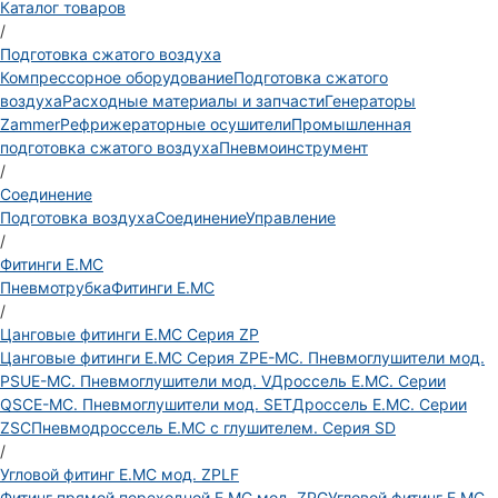
Каталог товаров
/
Подготовка сжатого воздуха
Компрессорное оборудование
Подготовка сжатого
воздуха
Расходные материалы и запчасти
Генераторы
Zammer
Рефрижераторные осушители
Промышленная
подготовка сжатого воздуха
Пневмоинструмент
/
Соединение
Подготовка воздуха
Соединение
Управление
/
Фитинги E.MC
Пневмотрубка
Фитинги E.MC
/
Цанговые фитинги E.MC Серия ZP
Цанговые фитинги E.MC Серия ZP
E-MC. Пневмоглушители мод.
PSU
E-MC. Пневмоглушители мод. V
Дроссель E.MC. Серии
QSC
E-MC. Пневмоглушители мод. SET
Дроссель E.MC. Серии
ZSC
Пневмодроссель E.MC с глушителем. Серия SD
/
Угловой фитинг E.MC мод. ZPLF
Фитинг прямой переходной E.MC мод. ZPG
Угловой фитинг E.MC