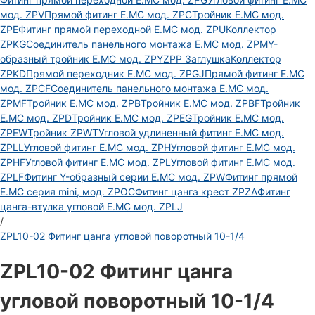
мод. ZPV
Прямой фитинг E.MC мод. ZPC
Тройник E.MC мод.
ZPE
Фитинг прямой переходной E.MC мод. ZPU
Коллектор
ZPKG
Соединитель панельного монтажа E.MC мод. ZPM
Y-
образный тройник E.MC мод. ZPY
ZPP Заглушка
Коллектор
ZPKD
Прямой переходник E.MC мод. ZPGJ
Прямой фитинг E.MC
мод. ZPCF
Соединитель панельного монтажа E.MC мод.
ZPMF
Тройник E.MC мод. ZPB
Тройник E.MC мод. ZPBF
Тройник
E.MC мод. ZPD
Тройник E.MC мод. ZPEG
Тройник E.MC мод.
ZPEW
Тройник ZPWT
Угловой удлиненный фитинг E.MC мод.
ZPLL
Угловой фитинг E.MC мод. ZPH
Угловой фитинг E.MC мод.
ZPHF
Угловой фитинг E.MC мод. ZPL
Угловой фитинг E.MC мод.
ZPLF
Фитинг Y-образный серии E.MC мод. ZPW
Фитинг прямой
E.MC серия mini, мод. ZPOC
Фитинг цанга крест ZPZA
Фитинг
цанга-втулка угловой Е.МС мод. ZPLJ
/
ZPL10-02 Фитинг цанга угловой поворотный 10-1/4
ZPL10-02 Фитинг цанга
угловой поворотный 10-1/4