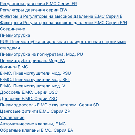
Регуляторы давления E.MC Серия ER
Регуляторы давления серии EIW
Фильтры и Регуляторы на высокое давление E.MC Серия E
Фильтры и Регуляторы на высокое давление E.MC Серия E/H
Соединение
Пневмотрубка
PUS_Пневмотрубка спиральная полиуретановая с прямыми
отводами
Пневмотрубка из полиуретана. Мод. РU
Пневмотрубка рилсан. Мод. PA
Фитинги E.MC
E-MC. Пневмоглушители мод. PSU
E-MC. Пневмоглушители мод. SET
E-MC. Пневмоглушители мод. V
Дроссель E.MC. Серии QSC
Дроссель E.MC. Серии ZSC
Пневмодроссель E.MC с глушителем. Серия SD
Цанговые фитинги E.MC Серия ZP
Управление
Автоматические клапаны, Е.МС
Обратные клапаны E.MC. Серия EA