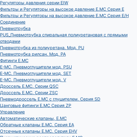
Регуляторы давления серии EIW
Фильтры и Регуляторы на высокое давление E.MC Серия E
Фильтры и Регуляторы на высокое давление E.MC Серия E/H
Соединение
Пневмотрубка
PUS_Пневмотрубка спиральная полиуретановая с прямыми
отводами
Пневмотрубка из полиуретана. Мод. РU
Пневмотрубка рилсан. Мод. PA
Фитинги E.MC
E-MC. Пневмоглушители мод. PSU
E-MC. Пневмоглушители мод. SET
E-MC. Пневмоглушители мод. V
Дроссель E.MC. Серии QSC
Дроссель E.MC. Серии ZSC
Пневмодроссель E.MC с глушителем. Серия SD
Цанговые фитинги E.MC Серия ZP
Управление
Автоматические клапаны, Е.МС
Обратные клапаны E.MC. Серия EA
Отсечные клапаны E.MC. Серия EHV