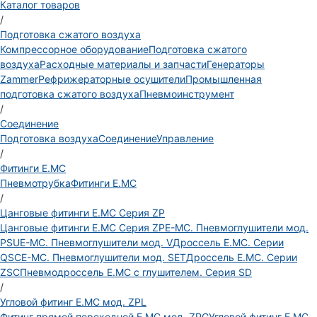
Каталог товаров
/
Подготовка сжатого воздуха
Компрессорное оборудование
Подготовка сжатого
воздуха
Расходные материалы и запчасти
Генераторы
Zammer
Рефрижераторные осушители
Промышленная
подготовка сжатого воздуха
Пневмоинструмент
/
Соединение
Подготовка воздуха
Соединение
Управление
/
Фитинги E.MC
Пневмотрубка
Фитинги E.MC
/
Цанговые фитинги E.MC Серия ZP
Цанговые фитинги E.MC Серия ZP
E-MC. Пневмоглушители мод.
PSU
E-MC. Пневмоглушители мод. V
Дроссель E.MC. Серии
QSC
E-MC. Пневмоглушители мод. SET
Дроссель E.MC. Серии
ZSC
Пневмодроссель E.MC с глушителем. Серия SD
/
Угловой фитинг E.MC мод. ZPL
Фитинг прямой переходной E.MC мод. ZPG
Угловой фитинг E.MC