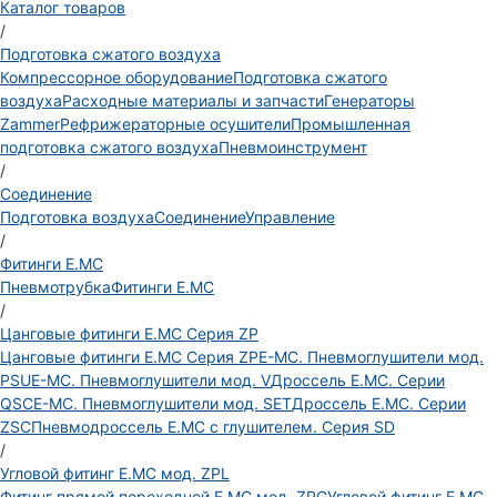
Каталог товаров
/
Подготовка сжатого воздуха
Компрессорное оборудование
Подготовка сжатого
воздуха
Расходные материалы и запчасти
Генераторы
Zammer
Рефрижераторные осушители
Промышленная
подготовка сжатого воздуха
Пневмоинструмент
/
Соединение
Подготовка воздуха
Соединение
Управление
/
Фитинги E.MC
Пневмотрубка
Фитинги E.MC
/
Цанговые фитинги E.MC Серия ZP
Цанговые фитинги E.MC Серия ZP
E-MC. Пневмоглушители мод.
PSU
E-MC. Пневмоглушители мод. V
Дроссель E.MC. Серии
QSC
E-MC. Пневмоглушители мод. SET
Дроссель E.MC. Серии
ZSC
Пневмодроссель E.MC с глушителем. Серия SD
/
Угловой фитинг E.MC мод. ZPL
Фитинг прямой переходной E.MC мод. ZPG
Угловой фитинг E.MC