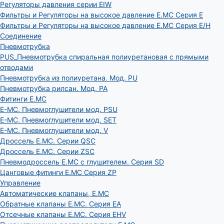
Регуляторы давления серии EIW
Фильтры и Регуляторы на высокое давление E.MC Серия E
Фильтры и Регуляторы на высокое давление E.MC Серия E/H
Соединение
Пневмотрубка
PUS_Пневмотрубка спиральная полиуретановая с прямыми
отводами
Пневмотрубка из полиуретана. Мод. РU
Пневмотрубка рилсан. Мод. PA
Фитинги E.MC
E-MC. Пневмоглушители мод. PSU
E-MC. Пневмоглушители мод. SET
E-MC. Пневмоглушители мод. V
Дроссель E.MC. Серии QSC
Дроссель E.MC. Серии ZSC
Пневмодроссель E.MC с глушителем. Серия SD
Цанговые фитинги E.MC Серия ZP
Управление
Автоматические клапаны, Е.МС
Обратные клапаны E.MC. Серия EA
Отсечные клапаны E.MC. Серия EHV