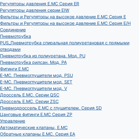
Регуляторы давления E.MC Серия ER
Регуляторы давления серии EIW
Фильтры и Регуляторы на высокое давление E.MC Серия E
Фильтры и Регуляторы на высокое давление E.MC Серия E/H
Соединение
Пневмотрубка
PUS_Пневмотрубка спиральная полиуретановая с прямыми
отводами
Пневмотрубка из полиуретана. Мод. РU
Пневмотрубка рилсан. Мод. PA
Фитинги E.MC
E-MC. Пневмоглушители мод. PSU
E-MC. Пневмоглушители мод. SET
E-MC. Пневмоглушители мод. V
Дроссель E.MC. Серии QSC
Дроссель E.MC. Серии ZSC
Пневмодроссель E.MC с глушителем. Серия SD
Цанговые фитинги E.MC Серия ZP
Управление
Автоматические клапаны, Е.МС
Обратные клапаны E.MC. Серия EA