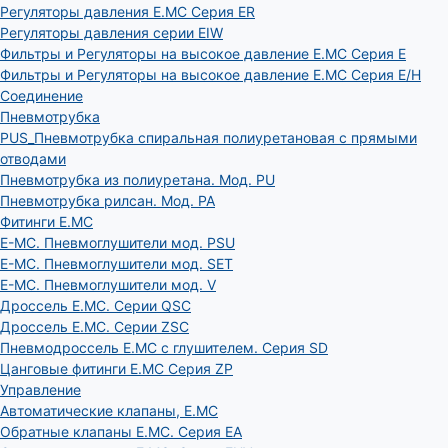
Регуляторы давления E.MC Серия ER
Регуляторы давления серии EIW
Фильтры и Регуляторы на высокое давление E.MC Серия E
Фильтры и Регуляторы на высокое давление E.MC Серия E/H
Соединение
Пневмотрубка
PUS_Пневмотрубка спиральная полиуретановая с прямыми
отводами
Пневмотрубка из полиуретана. Мод. РU
Пневмотрубка рилсан. Мод. PA
Фитинги E.MC
E-MC. Пневмоглушители мод. PSU
E-MC. Пневмоглушители мод. SET
E-MC. Пневмоглушители мод. V
Дроссель E.MC. Серии QSC
Дроссель E.MC. Серии ZSC
Пневмодроссель E.MC с глушителем. Серия SD
Цанговые фитинги E.MC Серия ZP
Управление
Автоматические клапаны, Е.МС
Обратные клапаны E.MC. Серия EA