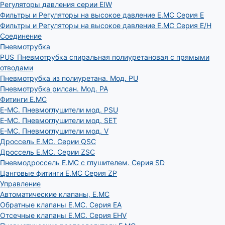
Регуляторы давления серии EIW
Фильтры и Регуляторы на высокое давление E.MC Серия E
Фильтры и Регуляторы на высокое давление E.MC Серия E/H
Соединение
Пневмотрубка
PUS_Пневмотрубка спиральная полиуретановая с прямыми
отводами
Пневмотрубка из полиуретана. Мод. РU
Пневмотрубка рилсан. Мод. PA
Фитинги E.MC
E-MC. Пневмоглушители мод. PSU
E-MC. Пневмоглушители мод. SET
E-MC. Пневмоглушители мод. V
Дроссель E.MC. Серии QSC
Дроссель E.MC. Серии ZSC
Пневмодроссель E.MC с глушителем. Серия SD
Цанговые фитинги E.MC Серия ZP
Управление
Автоматические клапаны, Е.МС
Обратные клапаны E.MC. Серия EA
Отсечные клапаны E.MC. Серия EHV