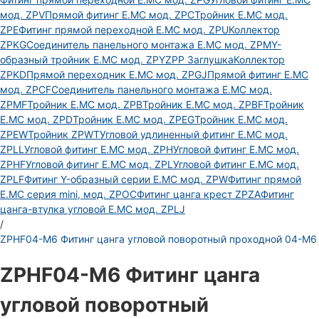
мод. ZPV
Прямой фитинг E.MC мод. ZPC
Тройник E.MC мод.
ZPE
Фитинг прямой переходной E.MC мод. ZPU
Коллектор
ZPKG
Соединитель панельного монтажа E.MC мод. ZPM
Y-
образный тройник E.MC мод. ZPY
ZPP Заглушка
Коллектор
ZPKD
Прямой переходник E.MC мод. ZPGJ
Прямой фитинг E.MC
мод. ZPCF
Соединитель панельного монтажа E.MC мод.
ZPMF
Тройник E.MC мод. ZPB
Тройник E.MC мод. ZPBF
Тройник
E.MC мод. ZPD
Тройник E.MC мод. ZPEG
Тройник E.MC мод.
ZPEW
Тройник ZPWT
Угловой удлиненный фитинг E.MC мод.
ZPLL
Угловой фитинг E.MC мод. ZPH
Угловой фитинг E.MC мод.
ZPHF
Угловой фитинг E.MC мод. ZPL
Угловой фитинг E.MC мод.
ZPLF
Фитинг Y-образный серии E.MC мод. ZPW
Фитинг прямой
E.MC серия mini, мод. ZPOC
Фитинг цанга крест ZPZA
Фитинг
цанга-втулка угловой Е.МС мод. ZPLJ
/
ZPHF04-M6 Фитинг цанга угловой поворотный проходной 04-M6
ZPHF04-M6 Фитинг цанга
угловой поворотный