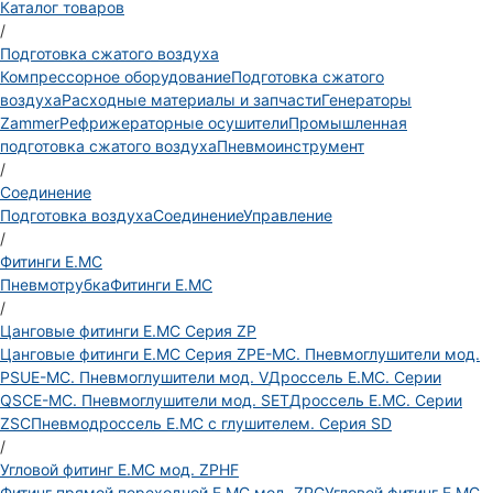
Каталог товаров
/
Подготовка сжатого воздуха
Компрессорное оборудование
Подготовка сжатого
воздуха
Расходные материалы и запчасти
Генераторы
Zammer
Рефрижераторные осушители
Промышленная
подготовка сжатого воздуха
Пневмоинструмент
/
Соединение
Подготовка воздуха
Соединение
Управление
/
Фитинги E.MC
Пневмотрубка
Фитинги E.MC
/
Цанговые фитинги E.MC Серия ZP
Цанговые фитинги E.MC Серия ZP
E-MC. Пневмоглушители мод.
PSU
E-MC. Пневмоглушители мод. V
Дроссель E.MC. Серии
QSC
E-MC. Пневмоглушители мод. SET
Дроссель E.MC. Серии
ZSC
Пневмодроссель E.MC с глушителем. Серия SD
/
Угловой фитинг E.MC мод. ZPHF
Фитинг прямой переходной E.MC мод. ZPG
Угловой фитинг E.MC