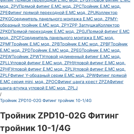
мод. ZPV
Прямой фитинг E.MC мод. ZPC
Тройник E.MC мод.
ZPE
Фитинг прямой переходной E.MC мод. ZPU
Коллектор
ZPKG
Соединитель панельного монтажа E.MC мод. ZPM
Y-
образный тройник E.MC мод. ZPY
ZPP Заглушка
Коллектор
ZPKD
Прямой переходник E.MC мод. ZPGJ
Прямой фитинг E.MC
мод. ZPCF
Соединитель панельного монтажа E.MC мод.
ZPMF
Тройник E.MC мод. ZPB
Тройник E.MC мод. ZPBF
Тройник
E.MC мод. ZPD
Тройник E.MC мод. ZPEG
Тройник E.MC мод.
ZPEW
Тройник ZPWT
Угловой удлиненный фитинг E.MC мод.
ZPLL
Угловой фитинг E.MC мод. ZPH
Угловой фитинг E.MC мод.
ZPHF
Угловой фитинг E.MC мод. ZPL
Угловой фитинг E.MC мод.
ZPLF
Фитинг Y-образный серии E.MC мод. ZPW
Фитинг прямой
E.MC серия mini, мод. ZPOC
Фитинг цанга крест ZPZA
Фитинг
цанга-втулка угловой Е.МС мод. ZPLJ
/
Тройник ZPD10-02G Фитинг тройник 10-1/4G
Тройник ZPD10-02G Фитинг
тройник 10-1/4G