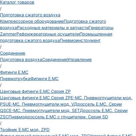
Каталог товаров
/
Подготовка сжатого воздуха
Компрессорное оборудование
Подготовка сжатого
воздуха
Расходные материалы и запчасти
Генераторы
Zammer
Рефрижераторные осушители
Промышленная
подготовка сжатого воздуха
Пневмоинструмент
/
Соединение
Подготовка воздуха
Соединение
Управление
/
Фитинги E.MC
Пневмотрубка
Фитинги E.MC
/
Цанговые фитинги E.MC Серия ZP
Цанговые фитинги E.MC Серия ZP
E-MC. Пневмоглушители мод.
PSU
E-MC. Пневмоглушители мод. V
Дроссель E.MC. Серии
QSC
E-MC. Пневмоглушители мод. SET
Дроссель E.MC. Серии
ZSC
Пневмодроссель E.MC с глушителем. Серия SD
/
Тройник E.MC мод. ZPD
Фитинг прямой переходной E.MC мод. ZPG
Угловой фитинг E.MC