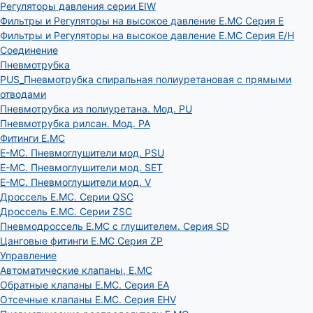
Регуляторы давления серии EIW
Фильтры и Регуляторы на высокое давление E.MC Серия E
Фильтры и Регуляторы на высокое давление E.MC Серия E/H
Соединение
Пневмотрубка
PUS_Пневмотрубка спиральная полиуретановая с прямыми
отводами
Пневмотрубка из полиуретана. Мод. РU
Пневмотрубка рилсан. Мод. PA
Фитинги E.MC
E-MC. Пневмоглушители мод. PSU
E-MC. Пневмоглушители мод. SET
E-MC. Пневмоглушители мод. V
Дроссель E.MC. Серии QSC
Дроссель E.MC. Серии ZSC
Пневмодроссель E.MC с глушителем. Серия SD
Цанговые фитинги E.MC Серия ZP
Управление
Автоматические клапаны, Е.МС
Обратные клапаны E.MC. Серия EA
Отсечные клапаны E.MC. Серия EHV