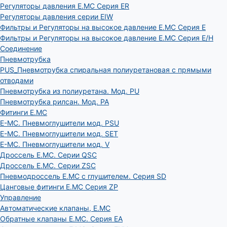
Регуляторы давления E.MC Серия ER
Регуляторы давления серии EIW
Фильтры и Регуляторы на высокое давление E.MC Серия E
Фильтры и Регуляторы на высокое давление E.MC Серия E/H
Соединение
Пневмотрубка
PUS_Пневмотрубка спиральная полиуретановая с прямыми
отводами
Пневмотрубка из полиуретана. Мод. РU
Пневмотрубка рилсан. Мод. PA
Фитинги E.MC
E-MC. Пневмоглушители мод. PSU
E-MC. Пневмоглушители мод. SET
E-MC. Пневмоглушители мод. V
Дроссель E.MC. Серии QSC
Дроссель E.MC. Серии ZSC
Пневмодроссель E.MC с глушителем. Серия SD
Цанговые фитинги E.MC Серия ZP
Управление
Автоматические клапаны, Е.МС
Обратные клапаны E.MC. Серия EA