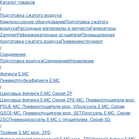
Каталог товаров
/
Подготовка сжатого воздуха
Компрессорное оборудование
Подготовка сжатого
воздуха
Расходные материалы и запчасти
Генераторы
Zammer
Рефрижераторные осушители
Промышленная
подготовка сжатого воздуха
Пневмоинструмент
/
Соединение
Подготовка воздуха
Соединение
Управление
/
Фитинги E.MC
Пневмотрубка
Фитинги E.MC
/
Цанговые фитинги E.MC Серия ZP
Цанговые фитинги E.MC Серия ZP
E-MC. Пневмоглушители мод.
PSU
E-MC. Пневмоглушители мод. V
Дроссель E.MC. Серии
QSC
E-MC. Пневмоглушители мод. SET
Дроссель E.MC. Серии
ZSC
Пневмодроссель E.MC с глушителем. Серия SD
/
Тройник E.MC мод. ZPD
Фитинг прямой переходной E.MC мод. ZPG
Угловой фитинг E.MC