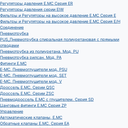
Регуляторы давления E.MC Серия ER
Регуляторы давления серии EIW
Фильтры и Регуляторы на высокое давление E.MC Серия E
Фильтры и Регуляторы на высокое давление E.MC Серия E/H
Соединение
Пневмотрубка
PUS_Пневмотрубка спиральная полиуретановая с прямыми
отводами
Пневмотрубка из полиуретана. Мод. РU
Пневмотрубка рилсан. Мод. PA
Фитинги E.MC
E-MC. Пневмоглушители мод. PSU
E-MC. Пневмоглушители мод. SET
E-MC. Пневмоглушители мод. V
Дроссель E.MC. Серии QSC
Дроссель E.MC. Серии ZSC
Пневмодроссель E.MC с глушителем. Серия SD
Цанговые фитинги E.MC Серия ZP
Управление
Автоматические клапаны, Е.МС
Обратные клапаны E.MC. Серия EA