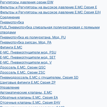
Регуляторы давления серии EIW
Фильтры и Регуляторы на высокое давление E.MC Серия E
Фильтры и Регуляторы на высокое давление E.MC Серия E/H
Соединение
Пневмотрубка
PUS_Пневмотрубка спиральная полиуретановая с прямыми
отводами
Пневмотрубка из полиуретана. Мод. РU
Пневмотрубка рилсан. Мод. PA
Фитинги E.MC
E-MC. Пневмоглушители мод. PSU
E-MC. Пневмоглушители мод. SET
E-MC. Пневмоглушители мод. V
Дроссель E.MC. Серии QSC
Дроссель E.MC. Серии ZSC
Пневмодроссель E.MC с глушителем. Серия SD
Цанговые фитинги E.MC Серия ZP
Управление
Автоматические клапаны, Е.МС
Обратные клапаны E.MC. Серия EA
Отсечные клапаны E.MC. Серия EHV