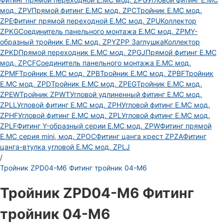
мод. ZPV
Прямой фитинг E.MC мод. ZPC
Тройник E.MC мод.
ZPE
Фитинг прямой переходной E.MC мод. ZPU
Коллектор
ZPKG
Соединитель панельного монтажа E.MC мод. ZPM
Y-
образный тройник E.MC мод. ZPY
ZPP Заглушка
Коллектор
ZPKD
Прямой переходник E.MC мод. ZPGJ
Прямой фитинг E.MC
мод. ZPCF
Соединитель панельного монтажа E.MC мод.
ZPMF
Тройник E.MC мод. ZPB
Тройник E.MC мод. ZPBF
Тройник
E.MC мод. ZPD
Тройник E.MC мод. ZPEG
Тройник E.MC мод.
ZPEW
Тройник ZPWT
Угловой удлиненный фитинг E.MC мод.
ZPLL
Угловой фитинг E.MC мод. ZPH
Угловой фитинг E.MC мод.
ZPHF
Угловой фитинг E.MC мод. ZPL
Угловой фитинг E.MC мод.
ZPLF
Фитинг Y-образный серии E.MC мод. ZPW
Фитинг прямой
E.MC серия mini, мод. ZPOC
Фитинг цанга крест ZPZA
Фитинг
цанга-втулка угловой Е.МС мод. ZPLJ
/
Тройник ZPD04-M6 Фитинг тройник 04-M6
Тройник ZPD04-M6 Фитинг
тройник 04-M6