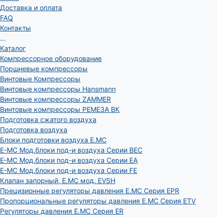
Доставка и оплата
FAQ
Контакты
...
Каталог
Компрессорное оборудование
Поршневые компрессоры
Винтовые Компрессоры
Винтовые компрессоры Hansmann
Винтовые компрессоры ZAMMER
Винтовые компрессоры РЕМЕЗА ВК
Подготовка сжатого воздуха
Подготовка воздуха
Блоки подготовки воздуха E.MC
E-MC Мод.блоки под-и воздуха Серии BEC
E-MC Мод.блоки под-и воздуха Серии EA
E-MC Мод.блоки под-и воздуха Серии FE
Клапан запорный, E.MC мод. EVSH
Прецизионные регуляторы давления E.MC Серия EPR
Пропорциональные регуляторы давления E.MC Серия ETV
Регуляторы давления E.MC Серия ER