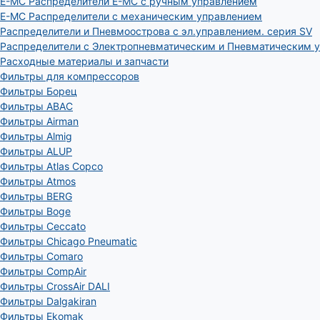
E-MC Распределители E-MC с ручным управлением
E-MC Распределители с механическим управлением
Распределители и Пневмоострова с эл.управлением. серия SV
Распределители с Электропневматическим и Пневматическим 
Расходные материалы и запчасти
Фильтры для компрессоров
Фильтры Борец
Фильтры ABAC
Фильтры Airman
Фильтры Almig
Фильтры ALUP
Фильтры Atlas Copco
Фильтры Atmos
Фильтры BERG
Фильтры Boge
Фильтры Ceccato
Фильтры Chicago Pneumatic
Фильтры Comaro
Фильтры CompAir
Фильтры CrossAir DALI
Фильтры Dalgakiran
Фильтры Ekomak