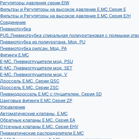
Регуляторы давления серии EIW
Фильтры и Регуляторы на высокое давление E.MC Серия E
Фильтры и Регуляторы на высокое давление E.MC Серия E/H
Соединение
Пневмотрубка
PUS_Пневмотрубка спиральная полиуретановая с прямыми отв
Пневмотрубка из полиуретана. Мод. РU
Пневмотрубка рилсан. Мод. PA
Фитинги E.MC
E-MC. Пневмоглушители мод. PSU
E-MC. Пневмоглушители мод. SET
E-MC. Пневмоглушители мод. V
Дроссель E.MC. Серии QSC
Дроссель E.MC. Серии ZSC
Пневмодроссель E.MC с глушителем. Серия SD
Цанговые фитинги E.MC Серия ZP
Управление
Автоматические клапаны, Е.МС
Обратные клапаны E.MC. Серия EA
Отсечные клапаны E.MC. Серия EHV
Пневматические распределители E.MC