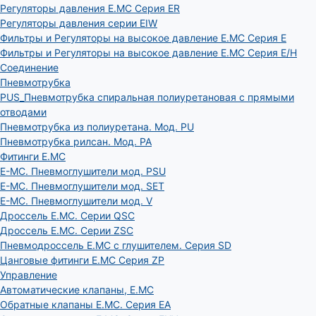
Регуляторы давления E.MC Серия ER
Регуляторы давления серии EIW
Фильтры и Регуляторы на высокое давление E.MC Серия E
Фильтры и Регуляторы на высокое давление E.MC Серия E/H
Соединение
Пневмотрубка
PUS_Пневмотрубка спиральная полиуретановая с прямыми
отводами
Пневмотрубка из полиуретана. Мод. РU
Пневмотрубка рилсан. Мод. PA
Фитинги E.MC
E-MC. Пневмоглушители мод. PSU
E-MC. Пневмоглушители мод. SET
E-MC. Пневмоглушители мод. V
Дроссель E.MC. Серии QSC
Дроссель E.MC. Серии ZSC
Пневмодроссель E.MC с глушителем. Серия SD
Цанговые фитинги E.MC Серия ZP
Управление
Автоматические клапаны, Е.МС
Обратные клапаны E.MC. Серия EA