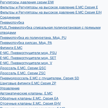
Регуляторы давления серии EIW
Фильтры и Регуляторы на высокое давление E.MC Серия E
Фильтры и Регуляторы на высокое давление E.MC Серия E/H
Соединение
Пневмотрубка
PUS_Пневмотрубка спиральная полиуретановая с прямыми
отводами
Пневмотрубка из полиуретана. Мод. РU
Пневмотрубка рилсан. Мод. PA
Фитинги E.MC
E-MC. Пневмоглушители мод. PSU
E-MC. Пневмоглушители мод. SET
E-MC. Пневмоглушители мод. V
Дроссель E.MC. Серии QSC
Дроссель E.MC. Серии ZSC
Пневмодроссель E.MC с глушителем. Серия SD
Цанговые фитинги E.MC Серия ZP
Управление
Автоматические клапаны, Е.МС
Обратные клапаны E.MC. Серия EA
Отсечные клапаны E.MC. Серия EHV