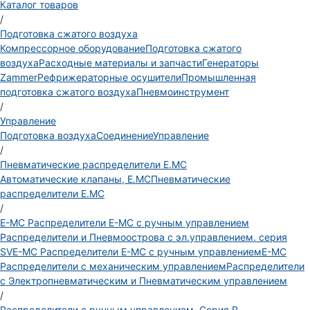
Каталог товаров
/
Подготовка сжатого воздуха
Компрессорное оборудование
Подготовка сжатого
воздуха
Расходные материалы и запчасти
Генераторы
Zammer
Рефрижераторные осушители
Промышленная
подготовка сжатого воздуха
Пневмоинструмент
/
Управление
Подготовка воздуха
Соединение
Управление
/
Пневматические распределители E.MC
Автоматические клапаны, Е.МС
Пневматические
распределители E.MC
/
E-MC Распределители E-MC с ручным управлением
Распределители и Пневмоострова с эл.управлением. серия
SV
E-MC Распределители E-MC с ручным управлением
E-MC
Распределители с механическим управлением
Распределители
с Электропневматическим и Пневматическим управлением
/
Распределители с ручным управлением. Серия R