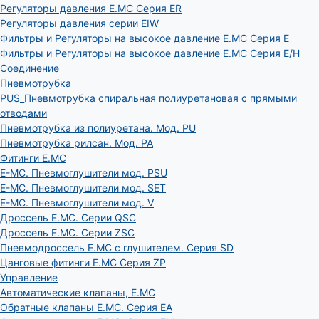
Регуляторы давления E.MC Серия ER
Регуляторы давления серии EIW
Фильтры и Регуляторы на высокое давление E.MC Серия E
Фильтры и Регуляторы на высокое давление E.MC Серия E/H
Соединение
Пневмотрубка
PUS_Пневмотрубка спиральная полиуретановая с прямыми
отводами
Пневмотрубка из полиуретана. Мод. РU
Пневмотрубка рилсан. Мод. PA
Фитинги E.MC
E-MC. Пневмоглушители мод. PSU
E-MC. Пневмоглушители мод. SET
E-MC. Пневмоглушители мод. V
Дроссель E.MC. Серии QSC
Дроссель E.MC. Серии ZSC
Пневмодроссель E.MC с глушителем. Серия SD
Цанговые фитинги E.MC Серия ZP
Управление
Автоматические клапаны, Е.МС
Обратные клапаны E.MC. Серия EA