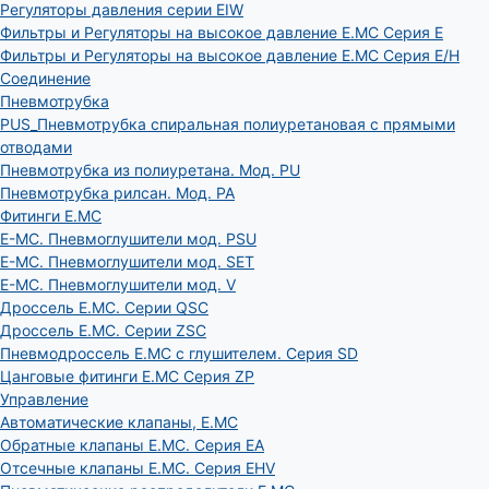
Регуляторы давления серии EIW
Фильтры и Регуляторы на высокое давление E.MC Серия E
Фильтры и Регуляторы на высокое давление E.MC Серия E/H
Соединение
Пневмотрубка
PUS_Пневмотрубка спиральная полиуретановая с прямыми
отводами
Пневмотрубка из полиуретана. Мод. РU
Пневмотрубка рилсан. Мод. PA
Фитинги E.MC
E-MC. Пневмоглушители мод. PSU
E-MC. Пневмоглушители мод. SET
E-MC. Пневмоглушители мод. V
Дроссель E.MC. Серии QSC
Дроссель E.MC. Серии ZSC
Пневмодроссель E.MC с глушителем. Серия SD
Цанговые фитинги E.MC Серия ZP
Управление
Автоматические клапаны, Е.МС
Обратные клапаны E.MC. Серия EA
Отсечные клапаны E.MC. Серия EHV