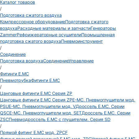
Каталог товаров
/
Подготовка сжатого воздуха
Компрессорное оборудование
Подготовка сжатого
воздуха
Расходные материалы и запчасти
Генераторы
Zammer
Рефрижераторные осушители
Промышленная
подготовка сжатого воздуха
Пневмоинструмент
/
Соединение
Подготовка воздуха
Соединение
Управление
/
Фитинги E.MC
Пневмотрубка
Фитинги E.MC
/
Цанговые фитинги E.MC Серия ZP
Цанговые фитинги E.MC Серия ZP
E-MC. Пневмоглушители мод.
PSU
E-MC. Пневмоглушители мод. V
Дроссель E.MC. Серии
QSC
E-MC. Пневмоглушители мод. SET
Дроссель E.MC. Серии
ZSC
Пневмодроссель E.MC с глушителем. Серия SD
/
Прямой фитинг E.MC мод. ZPCF
Фитинг прямой переходной E.MC мод. ZPG
Угловой фитинг E.MC