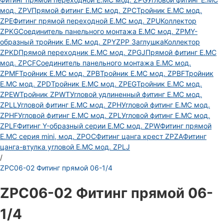
мод. ZPV
Прямой фитинг E.MC мод. ZPC
Тройник E.MC мод.
ZPE
Фитинг прямой переходной E.MC мод. ZPU
Коллектор
ZPKG
Соединитель панельного монтажа E.MC мод. ZPM
Y-
образный тройник E.MC мод. ZPY
ZPP Заглушка
Коллектор
ZPKD
Прямой переходник E.MC мод. ZPGJ
Прямой фитинг E.MC
мод. ZPCF
Соединитель панельного монтажа E.MC мод.
ZPMF
Тройник E.MC мод. ZPB
Тройник E.MC мод. ZPBF
Тройник
E.MC мод. ZPD
Тройник E.MC мод. ZPEG
Тройник E.MC мод.
ZPEW
Тройник ZPWT
Угловой удлиненный фитинг E.MC мод.
ZPLL
Угловой фитинг E.MC мод. ZPH
Угловой фитинг E.MC мод.
ZPHF
Угловой фитинг E.MC мод. ZPL
Угловой фитинг E.MC мод.
ZPLF
Фитинг Y-образный серии E.MC мод. ZPW
Фитинг прямой
E.MC серия mini, мод. ZPOC
Фитинг цанга крест ZPZA
Фитинг
цанга-втулка угловой Е.МС мод. ZPLJ
/
ZPC06-02 Фитинг прямой 06-1/4
ZPC06-02 Фитинг прямой 06-
1/4