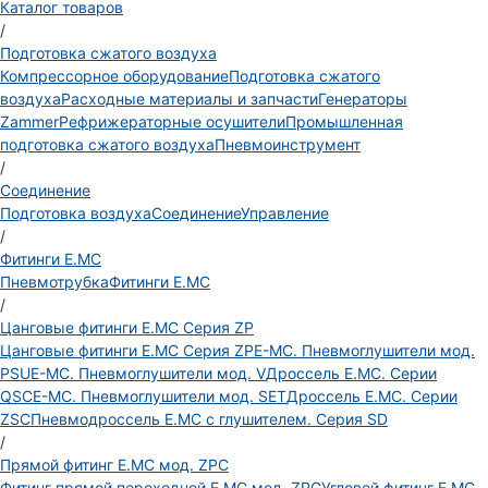
Каталог товаров
/
Подготовка сжатого воздуха
Компрессорное оборудование
Подготовка сжатого
воздуха
Расходные материалы и запчасти
Генераторы
Zammer
Рефрижераторные осушители
Промышленная
подготовка сжатого воздуха
Пневмоинструмент
/
Соединение
Подготовка воздуха
Соединение
Управление
/
Фитинги E.MC
Пневмотрубка
Фитинги E.MC
/
Цанговые фитинги E.MC Серия ZP
Цанговые фитинги E.MC Серия ZP
E-MC. Пневмоглушители мод.
PSU
E-MC. Пневмоглушители мод. V
Дроссель E.MC. Серии
QSC
E-MC. Пневмоглушители мод. SET
Дроссель E.MC. Серии
ZSC
Пневмодроссель E.MC с глушителем. Серия SD
/
Прямой фитинг E.MC мод. ZPC
Фитинг прямой переходной E.MC мод. ZPG
Угловой фитинг E.MC