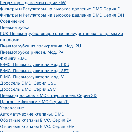
Регуляторы давления серии EIW
Фильтры и Регуляторы на высокое давление E.MC Серия E
Фильтры и Регуляторы на высокое давление E.MC Серия E/H
Соединение
Пневмотрубка
PUS_Пневмотрубка спиральная полиуретановая с прямыми
отводами
Пневмотрубка из полиуретана. Мод. РU
Пневмотрубка рилсан. Мод. PA
Фитинги E.MC
E-MC. Пневмоглушители мод. PSU
E-MC. Пневмоглушители мод. SET
E-MC. Пневмоглушители мод. V
Дроссель E.MC. Серии QSC
Дроссель E.MC. Серии ZSC
Пневмодроссель E.MC с глушителем. Серия SD
Цанговые фитинги E.MC Серия ZP
Управление
Автоматические клапаны, Е.МС
Обратные клапаны E.MC. Серия EA
Отсечные клапаны E.MC. Серия EHV