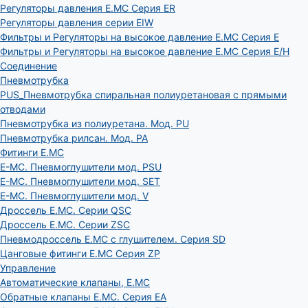
Регуляторы давления E.MC Серия ER
Регуляторы давления серии EIW
Фильтры и Регуляторы на высокое давление E.MC Серия E
Фильтры и Регуляторы на высокое давление E.MC Серия E/H
Соединение
Пневмотрубка
PUS_Пневмотрубка спиральная полиуретановая с прямыми
отводами
Пневмотрубка из полиуретана. Мод. РU
Пневмотрубка рилсан. Мод. PA
Фитинги E.MC
E-MC. Пневмоглушители мод. PSU
E-MC. Пневмоглушители мод. SET
E-MC. Пневмоглушители мод. V
Дроссель E.MC. Серии QSC
Дроссель E.MC. Серии ZSC
Пневмодроссель E.MC с глушителем. Серия SD
Цанговые фитинги E.MC Серия ZP
Управление
Автоматические клапаны, Е.МС
Обратные клапаны E.MC. Серия EA