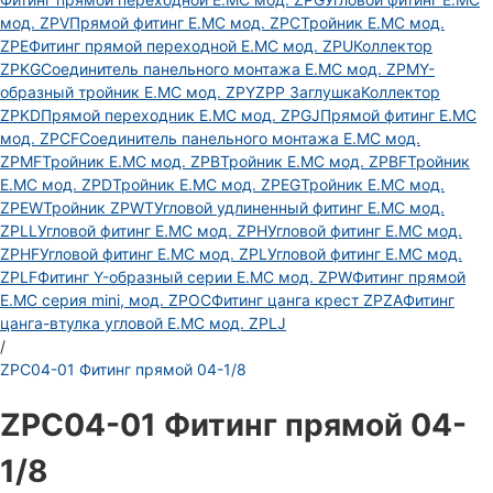
мод. ZPV
Прямой фитинг E.MC мод. ZPC
Тройник E.MC мод.
ZPE
Фитинг прямой переходной E.MC мод. ZPU
Коллектор
ZPKG
Соединитель панельного монтажа E.MC мод. ZPM
Y-
образный тройник E.MC мод. ZPY
ZPP Заглушка
Коллектор
ZPKD
Прямой переходник E.MC мод. ZPGJ
Прямой фитинг E.MC
мод. ZPCF
Соединитель панельного монтажа E.MC мод.
ZPMF
Тройник E.MC мод. ZPB
Тройник E.MC мод. ZPBF
Тройник
E.MC мод. ZPD
Тройник E.MC мод. ZPEG
Тройник E.MC мод.
ZPEW
Тройник ZPWT
Угловой удлиненный фитинг E.MC мод.
ZPLL
Угловой фитинг E.MC мод. ZPH
Угловой фитинг E.MC мод.
ZPHF
Угловой фитинг E.MC мод. ZPL
Угловой фитинг E.MC мод.
ZPLF
Фитинг Y-образный серии E.MC мод. ZPW
Фитинг прямой
E.MC серия mini, мод. ZPOC
Фитинг цанга крест ZPZA
Фитинг
цанга-втулка угловой Е.МС мод. ZPLJ
/
ZPC04-01 Фитинг прямой 04-1/8
ZPC04-01 Фитинг прямой 04-
1/8