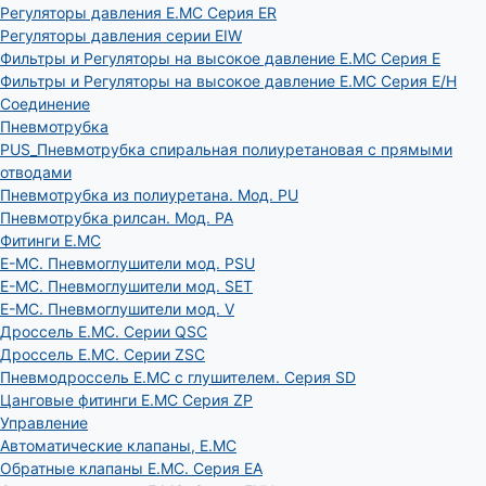
Регуляторы давления E.MC Серия ER
Регуляторы давления серии EIW
Фильтры и Регуляторы на высокое давление E.MC Серия E
Фильтры и Регуляторы на высокое давление E.MC Серия E/H
Соединение
Пневмотрубка
PUS_Пневмотрубка спиральная полиуретановая с прямыми
отводами
Пневмотрубка из полиуретана. Мод. РU
Пневмотрубка рилсан. Мод. PA
Фитинги E.MC
E-MC. Пневмоглушители мод. PSU
E-MC. Пневмоглушители мод. SET
E-MC. Пневмоглушители мод. V
Дроссель E.MC. Серии QSC
Дроссель E.MC. Серии ZSC
Пневмодроссель E.MC с глушителем. Серия SD
Цанговые фитинги E.MC Серия ZP
Управление
Автоматические клапаны, Е.МС
Обратные клапаны E.MC. Серия EA