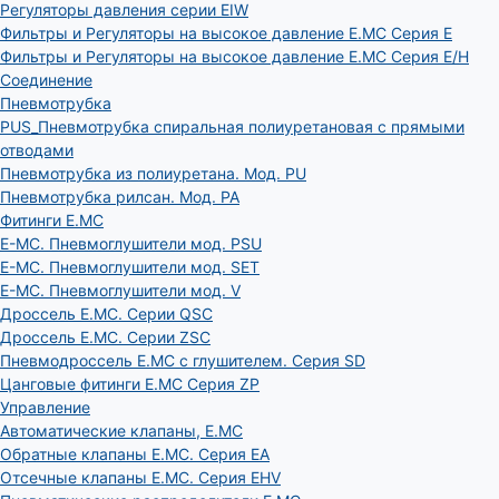
Регуляторы давления серии EIW
Фильтры и Регуляторы на высокое давление E.MC Серия E
Фильтры и Регуляторы на высокое давление E.MC Серия E/H
Соединение
Пневмотрубка
PUS_Пневмотрубка спиральная полиуретановая с прямыми
отводами
Пневмотрубка из полиуретана. Мод. РU
Пневмотрубка рилсан. Мод. PA
Фитинги E.MC
E-MC. Пневмоглушители мод. PSU
E-MC. Пневмоглушители мод. SET
E-MC. Пневмоглушители мод. V
Дроссель E.MC. Серии QSC
Дроссель E.MC. Серии ZSC
Пневмодроссель E.MC с глушителем. Серия SD
Цанговые фитинги E.MC Серия ZP
Управление
Автоматические клапаны, Е.МС
Обратные клапаны E.MC. Серия EA
Отсечные клапаны E.MC. Серия EHV