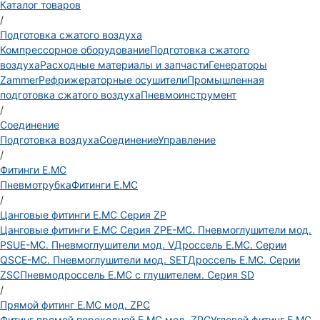
Каталог товаров
/
Подготовка сжатого воздуха
Компрессорное оборудование
Подготовка сжатого
воздуха
Расходные материалы и запчасти
Генераторы
Zammer
Рефрижераторные осушители
Промышленная
подготовка сжатого воздуха
Пневмоинструмент
/
Соединение
Подготовка воздуха
Соединение
Управление
/
Фитинги E.MC
Пневмотрубка
Фитинги E.MC
/
Цанговые фитинги E.MC Серия ZP
Цанговые фитинги E.MC Серия ZP
E-MC. Пневмоглушители мод.
PSU
E-MC. Пневмоглушители мод. V
Дроссель E.MC. Серии
QSC
E-MC. Пневмоглушители мод. SET
Дроссель E.MC. Серии
ZSC
Пневмодроссель E.MC с глушителем. Серия SD
/
Прямой фитинг E.MC мод. ZPC
Фитинг прямой переходной E.MC мод. ZPG
Угловой фитинг E.MC