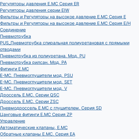
Регуляторы давления E.MC Серия ER
Регуляторы давления серии EIW
Фильтры и Регуляторы на высокое давление E.MC Серия E
Фильтры и Регуляторы на высокое давление E.MC Серия E/H
Соединение
Пневмотрубка
PUS_Пневмотрубка спиральная полиуретановая с прямыми
отводами
Пневмотрубка из полиуретана. Мод. РU
Пневмотрубка рилсан. Мод. PA
Фитинги E.MC
E-MC. Пневмоглушители мод. PSU
E-MC. Пневмоглушители мод. SET
E-MC. Пневмоглушители мод. V
Дроссель E.MC. Серии QSC
Дроссель E.MC. Серии ZSC
Пневмодроссель E.MC с глушителем. Серия SD
Цанговые фитинги E.MC Серия ZP
Управление
Автоматические клапаны, Е.МС
Обратные клапаны E.MC. Серия EA