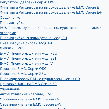
Регуляторы давления серии EIW
Фильтры и Регуляторы на высокое давление E.MC Серия E
Фильтры и Регуляторы на высокое давление E.MC Серия E/H
Соединение
Пневмотрубка
PUS_Пневмотрубка спиральная полиуретановая с прямыми
отводами
Пневмотрубка из полиуретана. Мод. РU
Пневмотрубка рилсан. Мод. PA
Фитинги E.MC
E-MC. Пневмоглушители мод. PSU
E-MC. Пневмоглушители мод. SET
E-MC. Пневмоглушители мод. V
Дроссель E.MC. Серии QSC
Дроссель E.MC. Серии ZSC
Пневмодроссель E.MC с глушителем. Серия SD
Цанговые фитинги E.MC Серия ZP
Управление
Автоматические клапаны, Е.МС
Обратные клапаны E.MC. Серия EA
Отсечные клапаны E.MC. Серия EHV