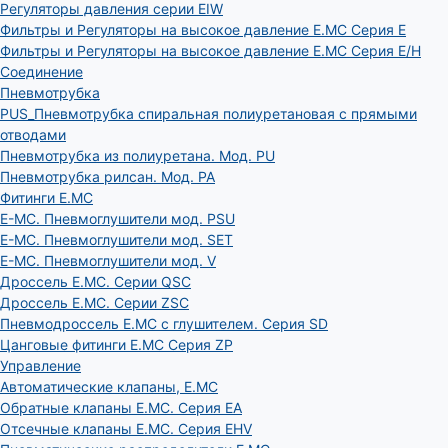
Регуляторы давления серии EIW
Фильтры и Регуляторы на высокое давление E.MC Серия E
Фильтры и Регуляторы на высокое давление E.MC Серия E/H
Соединение
Пневмотрубка
PUS_Пневмотрубка спиральная полиуретановая с прямыми
отводами
Пневмотрубка из полиуретана. Мод. РU
Пневмотрубка рилсан. Мод. PA
Фитинги E.MC
E-MC. Пневмоглушители мод. PSU
E-MC. Пневмоглушители мод. SET
E-MC. Пневмоглушители мод. V
Дроссель E.MC. Серии QSC
Дроссель E.MC. Серии ZSC
Пневмодроссель E.MC с глушителем. Серия SD
Цанговые фитинги E.MC Серия ZP
Управление
Автоматические клапаны, Е.МС
Обратные клапаны E.MC. Серия EA
Отсечные клапаны E.MC. Серия EHV