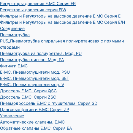
Регуляторы давления E.MC Серия ER
Регуляторы давления серии EIW
Фильтры и Регуляторы на высокое давление E.MC Серия E
Фильтры и Регуляторы на высокое давление E.MC Серия E/H
Соединение
Пневмотрубка
PUS_Пневмотрубка спиральная полиуретановая с прямыми
отводами
Пневмотрубка из полиуретана. Мод. РU
Пневмотрубка рилсан. Мод. PA
Фитинги E.MC
E-MC. Пневмоглушители мод. PSU
E-MC. Пневмоглушители мод. SET
E-MC. Пневмоглушители мод. V
Дроссель E.MC. Серии QSC
Дроссель E.MC. Серии ZSC
Пневмодроссель E.MC с глушителем. Серия SD
Цанговые фитинги E.MC Серия ZP
Управление
Автоматические клапаны, Е.МС
Обратные клапаны E.MC. Серия EA