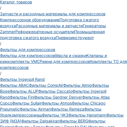
Каталог товаров
/
Запчасти и расходные материалы для компрессоров
Компрессорное оборудование
Подготовка сжатого
воздуха
Расходные материалы и запчасти
Генераторы
Zammer
Рефрижераторные осушители
Промышленная
подготовка сжатого воздуха
Пневмоинструмент
/
Фильтры для компрессоров
Фильтры для компрессоров
Масла и смазки
Клапаны и
ремкомплекты VMC
Ремни для компрессоров
Комплекты ТО для
компрессоров
/
Фильтры Ingersoll Rand
Фильтры ABAC
Фильтры CompAir
Фильтры Almig
Фильтры
Boge
Фильтры ALUP
Фильтры Ceccato
Фильтры Ingersoll
Rand
Фильтры Fini
Фильтры Gardner Denver
Фильтры Atlas
Copco
Фильтры Sullair
Фильтры Atmos
Фильтры Chicago
Pneumatic
Фильтры Airman
Фильтры Remeza
Фильтры
Уралкомпрессормаш
Фильтры ЧКЗ
Фильтры Hansmann
Фильтры
ЗИФ (МЗА)
Фильтры Dalgakiran
Фильтры BERG
Фильтры
Ekomak
Фильтры Борец
Фильтры CrossAir DALI
Фильтры для