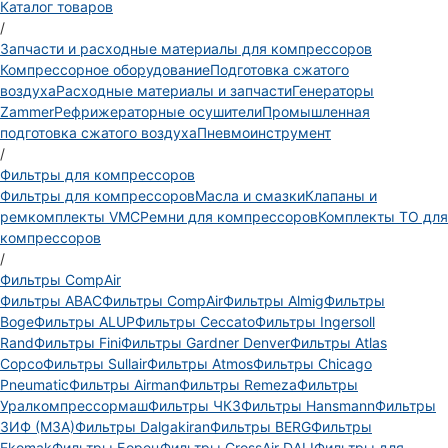
Каталог товаров
/
Запчасти и расходные материалы для компрессоров
Компрессорное оборудование
Подготовка сжатого
воздуха
Расходные материалы и запчасти
Генераторы
Zammer
Рефрижераторные осушители
Промышленная
подготовка сжатого воздуха
Пневмоинструмент
/
Фильтры для компрессоров
Фильтры для компрессоров
Масла и смазки
Клапаны и
ремкомплекты VMC
Ремни для компрессоров
Комплекты ТО для
компрессоров
/
Фильтры CompAir
Фильтры ABAC
Фильтры CompAir
Фильтры Almig
Фильтры
Boge
Фильтры ALUP
Фильтры Ceccato
Фильтры Ingersoll
Rand
Фильтры Fini
Фильтры Gardner Denver
Фильтры Atlas
Copco
Фильтры Sullair
Фильтры Atmos
Фильтры Chicago
Pneumatic
Фильтры Airman
Фильтры Remeza
Фильтры
Уралкомпрессормаш
Фильтры ЧКЗ
Фильтры Hansmann
Фильтры
ЗИФ (МЗА)
Фильтры Dalgakiran
Фильтры BERG
Фильтры
Ekomak
Фильтры Борец
Фильтры CrossAir DALI
Фильтры для