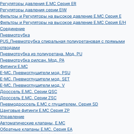
Регуляторы давления E.MC Серия ER
Регуляторы давления серии EIW
Фильтры и Регуляторы на высокое давление E.MC Серия E
Фильтры и Регуляторы на высокое давление E.MC Серия E/H
Соединение
Пневмотрубка
PUS_Пневмотрубка спиральная полиуретановая с прямыми
отводами
Пневмотрубка из полиуретана. Мод. РU
Пневмотрубка рилсан. Мод. PA
Фитинги E.MC
E-MC. Пневмоглушители мод. PSU
E-MC. Пневмоглушители мод. SET
E-MC. Пневмоглушители мод. V
Дроссель E.MC. Серии QSC
Дроссель E.MC. Серии ZSC
Пневмодроссель E.MC с глушителем. Серия SD
Цанговые фитинги E.MC Серия ZP
Управление
Автоматические клапаны, Е.МС
Обратные клапаны E.MC. Серия EA