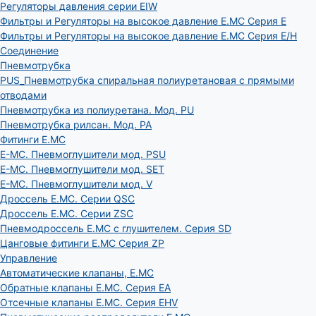
Регуляторы давления серии EIW
Фильтры и Регуляторы на высокое давление E.MC Серия E
Фильтры и Регуляторы на высокое давление E.MC Серия E/H
Соединение
Пневмотрубка
PUS_Пневмотрубка спиральная полиуретановая с прямыми
отводами
Пневмотрубка из полиуретана. Мод. РU
Пневмотрубка рилсан. Мод. PA
Фитинги E.MC
E-MC. Пневмоглушители мод. PSU
E-MC. Пневмоглушители мод. SET
E-MC. Пневмоглушители мод. V
Дроссель E.MC. Серии QSC
Дроссель E.MC. Серии ZSC
Пневмодроссель E.MC с глушителем. Серия SD
Цанговые фитинги E.MC Серия ZP
Управление
Автоматические клапаны, Е.МС
Обратные клапаны E.MC. Серия EA
Отсечные клапаны E.MC. Серия EHV