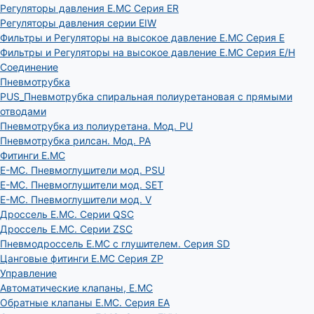
Регуляторы давления E.MC Серия ER
Регуляторы давления серии EIW
Фильтры и Регуляторы на высокое давление E.MC Серия E
Фильтры и Регуляторы на высокое давление E.MC Серия E/H
Соединение
Пневмотрубка
PUS_Пневмотрубка спиральная полиуретановая с прямыми
отводами
Пневмотрубка из полиуретана. Мод. РU
Пневмотрубка рилсан. Мод. PA
Фитинги E.MC
E-MC. Пневмоглушители мод. PSU
E-MC. Пневмоглушители мод. SET
E-MC. Пневмоглушители мод. V
Дроссель E.MC. Серии QSC
Дроссель E.MC. Серии ZSC
Пневмодроссель E.MC с глушителем. Серия SD
Цанговые фитинги E.MC Серия ZP
Управление
Автоматические клапаны, Е.МС
Обратные клапаны E.MC. Серия EA