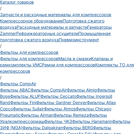
Каталог товаров
/
Запчасти и расходные материалы для компрессоров
Компрессорное оборудование
Подготовка сжатого
воздуха
Расходные материалы и запчасти
Генераторы
Zammer
Рефрижераторные осушители
Промышленная
подготовка сжатого воздуха
Пневмоинструмент
/
Фильтры для компрессоров
Фильтры для компрессоров
Масла и смазки
Клапаны и
ремкомплекты VMC
Ремни для компрессоров
Комплекты ТО для
компрессоров
/
Фильтры CompAir
Фильтры ABAC
Фильтры CompAir
Фильтры Almig
Фильтры
Boge
Фильтры ALUP
Фильтры Ceccato
Фильтры Ingersoll
Rand
Фильтры Fini
Фильтры Gardner Denver
Фильтры Atlas
Copco
Фильтры Sullair
Фильтры Atmos
Фильтры Chicago
Pneumatic
Фильтры Airman
Фильтры Remeza
Фильтры
Уралкомпрессормаш
Фильтры ЧКЗ
Фильтры Hansmann
Фильтры
ЗИФ (МЗА)
Фильтры Dalgakiran
Фильтры BERG
Фильтры
Ekomak
Фильтры Борец
Фильтры CrossAir DALI
Фильтры для