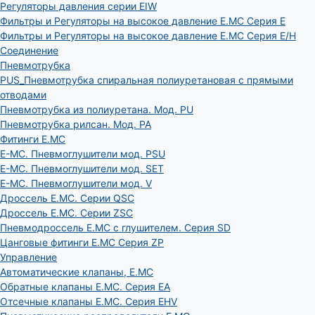
Регуляторы давления серии EIW
Фильтры и Регуляторы на высокое давление E.MC Серия E
Фильтры и Регуляторы на высокое давление E.MC Серия E/H
Соединение
Пневмотрубка
PUS_Пневмотрубка спиральная полиуретановая с прямыми
отводами
Пневмотрубка из полиуретана. Мод. РU
Пневмотрубка рилсан. Мод. PA
Фитинги E.MC
E-MC. Пневмоглушители мод. PSU
E-MC. Пневмоглушители мод. SET
E-MC. Пневмоглушители мод. V
Дроссель E.MC. Серии QSC
Дроссель E.MC. Серии ZSC
Пневмодроссель E.MC с глушителем. Серия SD
Цанговые фитинги E.MC Серия ZP
Управление
Автоматические клапаны, Е.МС
Обратные клапаны E.MC. Серия EA
Отсечные клапаны E.MC. Серия EHV