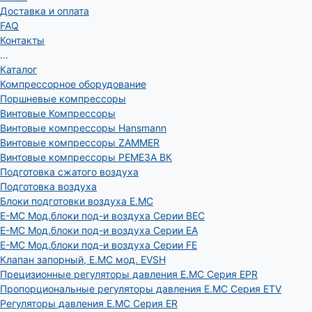
Доставка и оплата
FAQ
Контакты
...
Каталог
Компрессорное оборудование
Поршневые компрессоры
Винтовые Компрессоры
Винтовые компрессоры Hansmann
Винтовые компрессоры ZAMMER
Винтовые компрессоры РЕМЕЗА ВК
Подготовка сжатого воздуха
Подготовка воздуха
Блоки подготовки воздуха E.MC
E-MC Мод.блоки под-и воздуха Серии BEC
E-MC Мод.блоки под-и воздуха Серии EA
E-MC Мод.блоки под-и воздуха Серии FE
Клапан запорный, E.MC мод. EVSH
Прецизионные регуляторы давления E.MC Серия EPR
Пропорциональные регуляторы давления E.MC Серия ETV
Регуляторы давления E.MC Серия ER