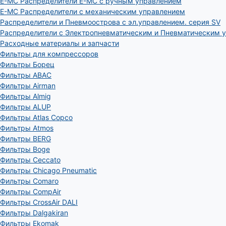
E-MC Распределители E-MC с ручным управлением
E-MC Распределители с механическим управлением
Распределители и Пневмоострова с эл.управлением. серия SV
Распределители с Электропневматическим и Пневматическим 
Расходные материалы и запчасти
Фильтры для компрессоров
Фильтры Борец
Фильтры ABAC
Фильтры Airman
Фильтры Almig
Фильтры ALUP
Фильтры Atlas Copco
Фильтры Atmos
Фильтры BERG
Фильтры Boge
Фильтры Ceccato
Фильтры Chicago Pneumatic
Фильтры Comaro
Фильтры CompAir
Фильтры CrossAir DALI
Фильтры Dalgakiran
Фильтры Ekomak