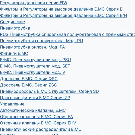
Регуляторы давления серии EIW
Фильтры и Регуляторы на высокое давление E.MC Серия E
Фильтры и Регуляторы на высокое давление E.MC Серия E/H
Соединение
Пневмотрубка
PUS_Пневмотрубка спиральная полиуретановая с прямыми отв
Пневмотрубка из полиуретана. Мод. РU
Пневмотрубка рилсан. Мод. PA
Фитинги E.MC
E-MC. Пневмоглушители мод. PSU
E-MC. Пневмоглушители мод. SET
E-MC. Пневмоглушители мод. V
Дроссель E.MC. Серии QSC
Дроссель E.MC. Серии ZSC
Пневмодроссель E.MC с глушителем. Серия SD
Цанговые фитинги E.MC Серия ZP
Управление
Автоматические клапаны, Е.МС
Обратные клапаны E.MC. Серия EA
Отсечные клапаны E.MC. Серия EHV
Пневматические распределители E.MC