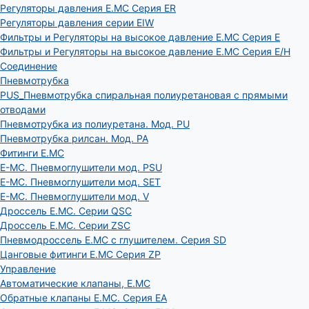
Регуляторы давления E.MC Серия ER
Регуляторы давления серии EIW
Фильтры и Регуляторы на высокое давление E.MC Серия E
Фильтры и Регуляторы на высокое давление E.MC Серия E/H
Соединение
Пневмотрубка
PUS_Пневмотрубка спиральная полиуретановая с прямыми
отводами
Пневмотрубка из полиуретана. Мод. РU
Пневмотрубка рилсан. Мод. PA
Фитинги E.MC
E-MC. Пневмоглушители мод. PSU
E-MC. Пневмоглушители мод. SET
E-MC. Пневмоглушители мод. V
Дроссель E.MC. Серии QSC
Дроссель E.MC. Серии ZSC
Пневмодроссель E.MC с глушителем. Серия SD
Цанговые фитинги E.MC Серия ZP
Управление
Автоматические клапаны, Е.МС
Обратные клапаны E.MC. Серия EA