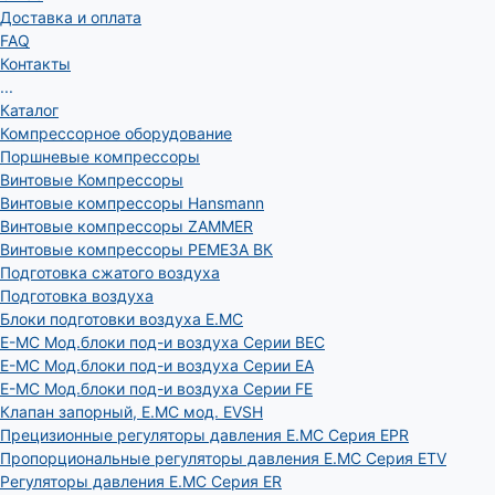
Доставка и оплата
FAQ
Контакты
...
Каталог
Компрессорное оборудование
Поршневые компрессоры
Винтовые Компрессоры
Винтовые компрессоры Hansmann
Винтовые компрессоры ZAMMER
Винтовые компрессоры РЕМЕЗА ВК
Подготовка сжатого воздуха
Подготовка воздуха
Блоки подготовки воздуха E.MC
E-MC Мод.блоки под-и воздуха Серии BEC
E-MC Мод.блоки под-и воздуха Серии EA
E-MC Мод.блоки под-и воздуха Серии FE
Клапан запорный, E.MC мод. EVSH
Прецизионные регуляторы давления E.MC Серия EPR
Пропорциональные регуляторы давления E.MC Серия ETV
Регуляторы давления E.MC Серия ER