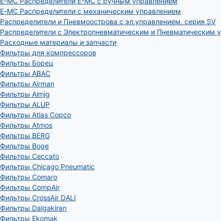
E-MC Распределители E-MC с ручным управлением
E-MC Распределители с механическим управлением
Распределители и Пневмоострова с эл.управлением. серия SV
Распределители с Электропневматическим и Пневматическим 
Расходные материалы и запчасти
Фильтры для компрессоров
Фильтры Борец
Фильтры ABAC
Фильтры Airman
Фильтры Almig
Фильтры ALUP
Фильтры Atlas Copco
Фильтры Atmos
Фильтры BERG
Фильтры Boge
Фильтры Ceccato
Фильтры Chicago Pneumatic
Фильтры Comaro
Фильтры CompAir
Фильтры CrossAir DALI
Фильтры Dalgakiran
Фильтры Ekomak