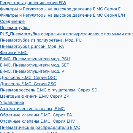
Регуляторы давления серии EIW
Фильтры и Регуляторы на высокое давление E.MC Серия E
Фильтры и Регуляторы на высокое давление E.MC Серия E/H
Соединение
Пневмотрубка
PUS_Пневмотрубка спиральная полиуретановая с прямыми отв
Пневмотрубка из полиуретана. Мод. РU
Пневмотрубка рилсан. Мод. PA
Фитинги E.MC
E-MC. Пневмоглушители мод. PSU
E-MC. Пневмоглушители мод. SET
E-MC. Пневмоглушители мод. V
Дроссель E.MC. Серии QSC
Дроссель E.MC. Серии ZSC
Пневмодроссель E.MC с глушителем. Серия SD
Цанговые фитинги E.MC Серия ZP
Управление
Автоматические клапаны, Е.МС
Обратные клапаны E.MC. Серия EA
Отсечные клапаны E.MC. Серия EHV
Пневматические распределители E.MC