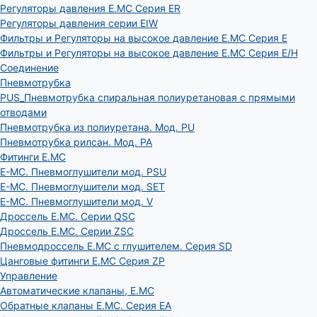
Регуляторы давления E.MC Серия ER
Регуляторы давления серии EIW
Фильтры и Регуляторы на высокое давление E.MC Серия E
Фильтры и Регуляторы на высокое давление E.MC Серия E/H
Соединение
Пневмотрубка
PUS_Пневмотрубка спиральная полиуретановая с прямыми
отводами
Пневмотрубка из полиуретана. Мод. РU
Пневмотрубка рилсан. Мод. PA
Фитинги E.MC
E-MC. Пневмоглушители мод. PSU
E-MC. Пневмоглушители мод. SET
E-MC. Пневмоглушители мод. V
Дроссель E.MC. Серии QSC
Дроссель E.MC. Серии ZSC
Пневмодроссель E.MC с глушителем. Серия SD
Цанговые фитинги E.MC Серия ZP
Управление
Автоматические клапаны, Е.МС
Обратные клапаны E.MC. Серия EA