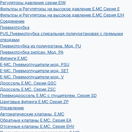
Регуляторы давления серии EIW
Фильтры и Регуляторы на высокое давление E.MC Серия E
Фильтры и Регуляторы на высокое давление E.MC Серия E/H
Соединение
Пневмотрубка
PUS_Пневмотрубка спиральная полиуретановая с прямыми
отводами
Пневмотрубка из полиуретана. Мод. РU
Пневмотрубка рилсан. Мод. PA
Фитинги E.MC
E-MC. Пневмоглушители мод. PSU
E-MC. Пневмоглушители мод. SET
E-MC. Пневмоглушители мод. V
Дроссель E.MC. Серии QSC
Дроссель E.MC. Серии ZSC
Пневмодроссель E.MC с глушителем. Серия SD
Цанговые фитинги E.MC Серия ZP
Управление
Автоматические клапаны, Е.МС
Обратные клапаны E.MC. Серия EA
Отсечные клапаны E.MC. Серия EHV