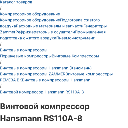
Каталог товаров
/
Компрессорное оборудование
Компрессорное оборудование
Подготовка сжатого
воздуха
Расходные материалы и запчасти
Генераторы
Zammer
Рефрижераторные осушители
Промышленная
подготовка сжатого воздуха
Пневмоинструмент
/
Винтовые компрессоры
Поршневые компрессоры
Винтовые Компрессоры
/
Винтовые компрессоры Hansmann (Хансманн)
Винтовые компрессоры ZAMMER
Винтовые компрессоры
РЕМЕЗА ВК
Винтовые компрессоры Hansmann
/
Винтовой компрессор Hansmann RS110A-8
Винтовой компрессор
Hansmann RS110A-8