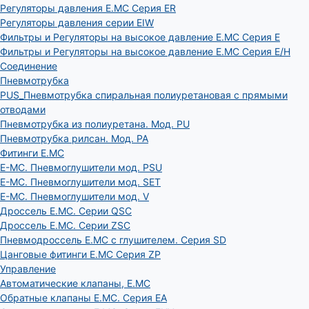
Регуляторы давления E.MC Серия ER
Регуляторы давления серии EIW
Фильтры и Регуляторы на высокое давление E.MC Серия E
Фильтры и Регуляторы на высокое давление E.MC Серия E/H
Соединение
Пневмотрубка
PUS_Пневмотрубка спиральная полиуретановая с прямыми
отводами
Пневмотрубка из полиуретана. Мод. РU
Пневмотрубка рилсан. Мод. PA
Фитинги E.MC
E-MC. Пневмоглушители мод. PSU
E-MC. Пневмоглушители мод. SET
E-MC. Пневмоглушители мод. V
Дроссель E.MC. Серии QSC
Дроссель E.MC. Серии ZSC
Пневмодроссель E.MC с глушителем. Серия SD
Цанговые фитинги E.MC Серия ZP
Управление
Автоматические клапаны, Е.МС
Обратные клапаны E.MC. Серия EA