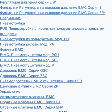
Регуляторы давления серии EIW
Фильтры и Регуляторы на высокое давление E.MC Серия E
Фильтры и Регуляторы на высокое давление E.MC Серия E/H
Соединение
Пневмотрубка
PUS_Пневмотрубка спиральная полиуретановая с прямыми
отводами
Пневмотрубка из полиуретана. Мод. РU
Пневмотрубка рилсан. Мод. PA
Фитинги E.MC
E-MC. Пневмоглушители мод. PSU
E-MC. Пневмоглушители мод. SET
E-MC. Пневмоглушители мод. V
Дроссель E.MC. Серии QSC
Дроссель E.MC. Серии ZSC
Пневмодроссель E.MC с глушителем. Серия SD
Цанговые фитинги E.MC Серия ZP
Управление
Автоматические клапаны, Е.МС
Обратные клапаны E.MC. Серия EA
Отсечные клапаны E.MC. Серия EHV