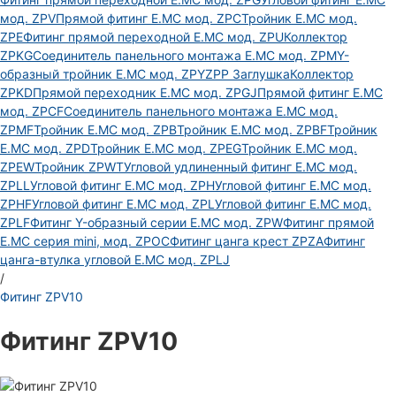
мод. ZPV
Прямой фитинг E.MC мод. ZPC
Тройник E.MC мод.
ZPE
Фитинг прямой переходной E.MC мод. ZPU
Коллектор
ZPKG
Соединитель панельного монтажа E.MC мод. ZPM
Y-
образный тройник E.MC мод. ZPY
ZPP Заглушка
Коллектор
ZPKD
Прямой переходник E.MC мод. ZPGJ
Прямой фитинг E.MC
мод. ZPCF
Соединитель панельного монтажа E.MC мод.
ZPMF
Тройник E.MC мод. ZPB
Тройник E.MC мод. ZPBF
Тройник
E.MC мод. ZPD
Тройник E.MC мод. ZPEG
Тройник E.MC мод.
ZPEW
Тройник ZPWT
Угловой удлиненный фитинг E.MC мод.
ZPLL
Угловой фитинг E.MC мод. ZPH
Угловой фитинг E.MC мод.
ZPHF
Угловой фитинг E.MC мод. ZPL
Угловой фитинг E.MC мод.
ZPLF
Фитинг Y-образный серии E.MC мод. ZPW
Фитинг прямой
E.MC серия mini, мод. ZPOC
Фитинг цанга крест ZPZA
Фитинг
цанга-втулка угловой Е.МС мод. ZPLJ
/
Фитинг ZPV10
Фитинг ZPV10