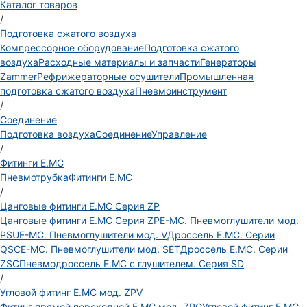
Каталог товаров
/
Подготовка сжатого воздуха
Компрессорное оборудование
Подготовка сжатого
воздуха
Расходные материалы и запчасти
Генераторы
Zammer
Рефрижераторные осушители
Промышленная
подготовка сжатого воздуха
Пневмоинструмент
/
Соединение
Подготовка воздуха
Соединение
Управление
/
Фитинги E.MC
Пневмотрубка
Фитинги E.MC
/
Цанговые фитинги E.MC Серия ZP
Цанговые фитинги E.MC Серия ZP
E-MC. Пневмоглушители мод.
PSU
E-MC. Пневмоглушители мод. V
Дроссель E.MC. Серии
QSC
E-MC. Пневмоглушители мод. SET
Дроссель E.MC. Серии
ZSC
Пневмодроссель E.MC с глушителем. Серия SD
/
Угловой фитинг E.MC мод. ZPV
Фитинг прямой переходной E.MC мод. ZPG
Угловой фитинг E.MC