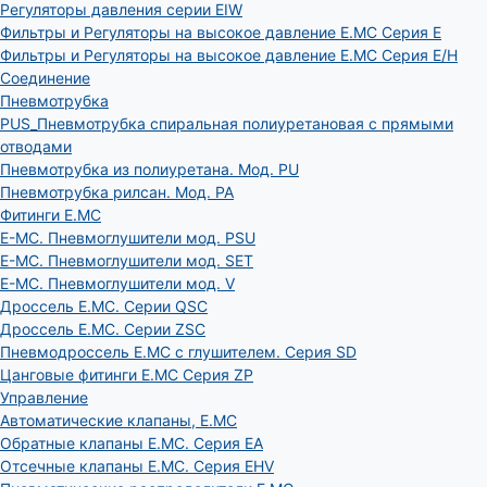
Регуляторы давления серии EIW
Фильтры и Регуляторы на высокое давление E.MC Серия E
Фильтры и Регуляторы на высокое давление E.MC Серия E/H
Соединение
Пневмотрубка
PUS_Пневмотрубка спиральная полиуретановая с прямыми
отводами
Пневмотрубка из полиуретана. Мод. РU
Пневмотрубка рилсан. Мод. PA
Фитинги E.MC
E-MC. Пневмоглушители мод. PSU
E-MC. Пневмоглушители мод. SET
E-MC. Пневмоглушители мод. V
Дроссель E.MC. Серии QSC
Дроссель E.MC. Серии ZSC
Пневмодроссель E.MC с глушителем. Серия SD
Цанговые фитинги E.MC Серия ZP
Управление
Автоматические клапаны, Е.МС
Обратные клапаны E.MC. Серия EA
Отсечные клапаны E.MC. Серия EHV