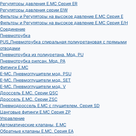
Регуляторы давления E.MC Серия ER
Регуляторы давления серии EIW
Фильтры и Регуляторы на высокое давление E.MC Серия E
Фильтры и Регуляторы на высокое давление E.MC Серия E/H
Соединение
Пневмотрубка
PUS_Пневмотрубка спиральная полиуретановая с прямыми
отводами
Пневмотрубка из полиуретана. Мод. РU
Пневмотрубка рилсан. Мод. PA
Фитинги E.MC
E-MC. Пневмоглушители мод. PSU
E-MC. Пневмоглушители мод. SET
E-MC. Пневмоглушители мод. V
Дроссель E.MC. Серии QSC
Дроссель E.MC. Серии ZSC
Пневмодроссель E.MC с глушителем. Серия SD
Цанговые фитинги E.MC Серия ZP
Управление
Автоматические клапаны, Е.МС
Обратные клапаны E.MC. Серия EA