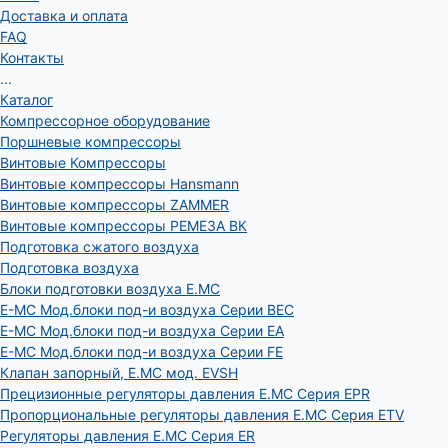
Доставка и оплата
FAQ
Контакты
...
Каталог
Компрессорное оборудование
Поршневые компрессоры
Винтовые Компрессоры
Винтовые компрессоры Hansmann
Винтовые компрессоры ZAMMER
Винтовые компрессоры РЕМЕЗА ВК
Подготовка сжатого воздуха
Подготовка воздуха
Блоки подготовки воздуха E.MC
E-MC Мод.блоки под-и воздуха Серии BEC
E-MC Мод.блоки под-и воздуха Серии EA
E-MC Мод.блоки под-и воздуха Серии FE
Клапан запорный, E.MC мод. EVSH
Прецизионные регуляторы давления E.MC Серия EPR
Пропорциональные регуляторы давления E.MC Серия ETV
Регуляторы давления E.MC Серия ER