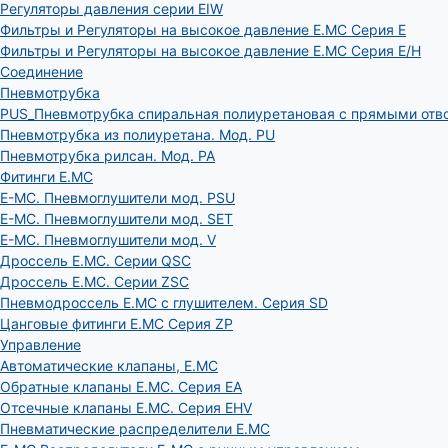
Регуляторы давления серии EIW
Фильтры и Регуляторы на высокое давление E.MC Серия E
Фильтры и Регуляторы на высокое давление E.MC Серия E/H
Соединение
Пневмотрубка
PUS_Пневмотрубка спиральная полиуретановая с прямыми отв
Пневмотрубка из полиуретана. Мод. РU
Пневмотрубка рилсан. Мод. PA
Фитинги E.MC
E-MC. Пневмоглушители мод. PSU
E-MC. Пневмоглушители мод. SET
E-MC. Пневмоглушители мод. V
Дроссель E.MC. Серии QSC
Дроссель E.MC. Серии ZSC
Пневмодроссель E.MC с глушителем. Серия SD
Цанговые фитинги E.MC Серия ZP
Управление
Автоматические клапаны, Е.МС
Обратные клапаны E.MC. Серия EA
Отсечные клапаны E.MC. Серия EHV
Пневматические распределители E.MC