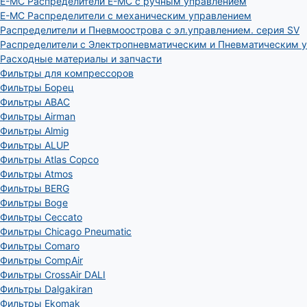
E-MC Распределители E-MC с ручным управлением
E-MC Распределители с механическим управлением
Распределители и Пневмоострова с эл.управлением. серия SV
Распределители с Электропневматическим и Пневматическим 
Расходные материалы и запчасти
Фильтры для компрессоров
Фильтры Борец
Фильтры ABAC
Фильтры Airman
Фильтры Almig
Фильтры ALUP
Фильтры Atlas Copco
Фильтры Atmos
Фильтры BERG
Фильтры Boge
Фильтры Ceccato
Фильтры Chicago Pneumatic
Фильтры Comaro
Фильтры CompAir
Фильтры CrossAir DALI
Фильтры Dalgakiran
Фильтры Ekomak