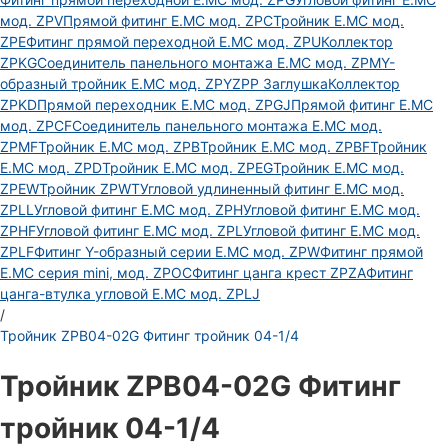
мод. ZPV
Прямой фитинг E.MC мод. ZPC
Тройник E.MC мод.
ZPE
Фитинг прямой переходной E.MC мод. ZPU
Коллектор
ZPKG
Соединитель панельного монтажа E.MC мод. ZPM
Y-
образный тройник E.MC мод. ZPY
ZPP Заглушка
Коллектор
ZPKD
Прямой переходник E.MC мод. ZPGJ
Прямой фитинг E.MC
мод. ZPCF
Соединитель панельного монтажа E.MC мод.
ZPMF
Тройник E.MC мод. ZPB
Тройник E.MC мод. ZPBF
Тройник
E.MC мод. ZPD
Тройник E.MC мод. ZPEG
Тройник E.MC мод.
ZPEW
Тройник ZPWT
Угловой удлиненный фитинг E.MC мод.
ZPLL
Угловой фитинг E.MC мод. ZPH
Угловой фитинг E.MC мод.
ZPHF
Угловой фитинг E.MC мод. ZPL
Угловой фитинг E.MC мод.
ZPLF
Фитинг Y-образный серии E.MC мод. ZPW
Фитинг прямой
E.MC серия mini, мод. ZPOC
Фитинг цанга крест ZPZA
Фитинг
цанга-втулка угловой Е.МС мод. ZPLJ
/
Тройник ZPB04-02G Фитинг тройник 04-1/4
Тройник ZPB04-02G Фитинг
тройник 04-1/4