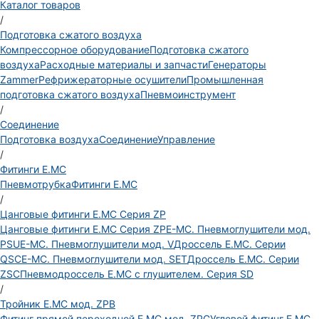
Каталог товаров
/
Подготовка сжатого воздуха
Компрессорное оборудование
Подготовка сжатого
воздуха
Расходные материалы и запчасти
Генераторы
Zammer
Рефрижераторные осушители
Промышленная
подготовка сжатого воздуха
Пневмоинструмент
/
Соединение
Подготовка воздуха
Соединение
Управление
/
Фитинги E.MC
Пневмотрубка
Фитинги E.MC
/
Цанговые фитинги E.MC Серия ZP
Цанговые фитинги E.MC Серия ZP
E-MC. Пневмоглушители мод.
PSU
E-MC. Пневмоглушители мод. V
Дроссель E.MC. Серии
QSC
E-MC. Пневмоглушители мод. SET
Дроссель E.MC. Серии
ZSC
Пневмодроссель E.MC с глушителем. Серия SD
/
Тройник E.MC мод. ZPB
Фитинг прямой переходной E.MC мод. ZPG
Угловой фитинг E.MC