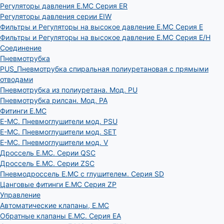
Регуляторы давления E.MC Серия ER
Регуляторы давления серии EIW
Фильтры и Регуляторы на высокое давление E.MC Серия E
Фильтры и Регуляторы на высокое давление E.MC Серия E/H
Соединение
Пневмотрубка
PUS_Пневмотрубка спиральная полиуретановая с прямыми
отводами
Пневмотрубка из полиуретана. Мод. РU
Пневмотрубка рилсан. Мод. PA
Фитинги E.MC
E-MC. Пневмоглушители мод. PSU
E-MC. Пневмоглушители мод. SET
E-MC. Пневмоглушители мод. V
Дроссель E.MC. Серии QSC
Дроссель E.MC. Серии ZSC
Пневмодроссель E.MC с глушителем. Серия SD
Цанговые фитинги E.MC Серия ZP
Управление
Автоматические клапаны, Е.МС
Обратные клапаны E.MC. Серия EA