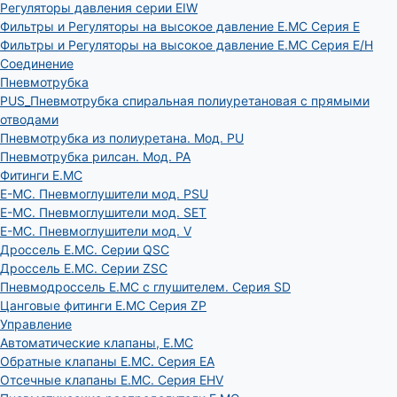
Регуляторы давления серии EIW
Фильтры и Регуляторы на высокое давление E.MC Серия E
Фильтры и Регуляторы на высокое давление E.MC Серия E/H
Соединение
Пневмотрубка
PUS_Пневмотрубка спиральная полиуретановая с прямыми
отводами
Пневмотрубка из полиуретана. Мод. РU
Пневмотрубка рилсан. Мод. PA
Фитинги E.MC
E-MC. Пневмоглушители мод. PSU
E-MC. Пневмоглушители мод. SET
E-MC. Пневмоглушители мод. V
Дроссель E.MC. Серии QSC
Дроссель E.MC. Серии ZSC
Пневмодроссель E.MC с глушителем. Серия SD
Цанговые фитинги E.MC Серия ZP
Управление
Автоматические клапаны, Е.МС
Обратные клапаны E.MC. Серия EA
Отсечные клапаны E.MC. Серия EHV