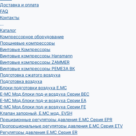
Доставка и оплата
FAQ
Контакты
...
Каталог
Компрессорное оборудование
Поршневые компрессоры
Винтовые Компрессоры
Винтовые компрессоры Hansmann
Винтовые компрессоры ZAMMER
Винтовые компрессоры РЕМЕЗА ВК
Подготовка сжатого воздуха
Подготовка воздуха
Блоки подготовки воздуха E.MC
E-MC Мод.блоки под-и воздуха Серии BEC
E-MC Мод.блоки под-и воздуха Серии EA
E-MC Мод.блоки под-и воздуха Серии FE
Клапан запорный, E.MC мод. EVSH
Прецизионные регуляторы давления E.MC Серия EPR
Пропорциональные регуляторы давления E.MC Серия ETV
Регуляторы давления E.MC Серия ER