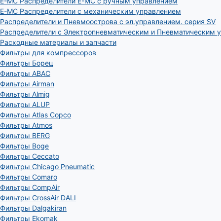
E-MC Распределители E-MC с ручным управлением
E-MC Распределители с механическим управлением
Распределители и Пневмоострова с эл.управлением. серия SV
Распределители с Электропневматическим и Пневматическим 
Расходные материалы и запчасти
Фильтры для компрессоров
Фильтры Борец
Фильтры ABAC
Фильтры Airman
Фильтры Almig
Фильтры ALUP
Фильтры Atlas Copco
Фильтры Atmos
Фильтры BERG
Фильтры Boge
Фильтры Ceccato
Фильтры Chicago Pneumatic
Фильтры Comaro
Фильтры CompAir
Фильтры CrossAir DALI
Фильтры Dalgakiran
Фильтры Ekomak