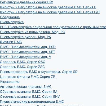
Регуляторы давления серии EIW
Фильтры и Регуляторы на высокое давление E.MC Серия E
Фильтры и Регуляторы на высокое давление E.MC Серия E/H
Соединение
Пневмотрубка
PUS_Пневмотрубка спиральная полиуретановая с прямыми отв
Пневмотрубка из полиуретана. Мод. РU
Пневмотрубка рилсан. Мод. PA
Фитинги E.MC
E-MC. Пневмоглушители мод. PSU
E-MC. Пневмоглушители мод. SET
E-MC. Пневмоглушители мод. V
Дроссель E.MC. Серии QSC
Дроссель E.MC. Серии ZSC
Пневмодроссель E.MC с глушителем. Серия SD
Цанговые фитинги E.MC Серия ZP
Управление
Автоматические клапаны, Е.МС
Обратные клапаны E.MC. Серия EA
Отсечные клапаны E.MC. Серия EHV
Пневматические распределители E.MC