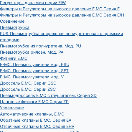
Регуляторы давления серии EIW
Фильтры и Регуляторы на высокое давление E.MC Серия E
Фильтры и Регуляторы на высокое давление E.MC Серия E/H
Соединение
Пневмотрубка
PUS_Пневмотрубка спиральная полиуретановая с прямыми
отводами
Пневмотрубка из полиуретана. Мод. РU
Пневмотрубка рилсан. Мод. PA
Фитинги E.MC
E-MC. Пневмоглушители мод. PSU
E-MC. Пневмоглушители мод. SET
E-MC. Пневмоглушители мод. V
Дроссель E.MC. Серии QSC
Дроссель E.MC. Серии ZSC
Пневмодроссель E.MC с глушителем. Серия SD
Цанговые фитинги E.MC Серия ZP
Управление
Автоматические клапаны, Е.МС
Обратные клапаны E.MC. Серия EA
Отсечные клапаны E.MC. Серия EHV