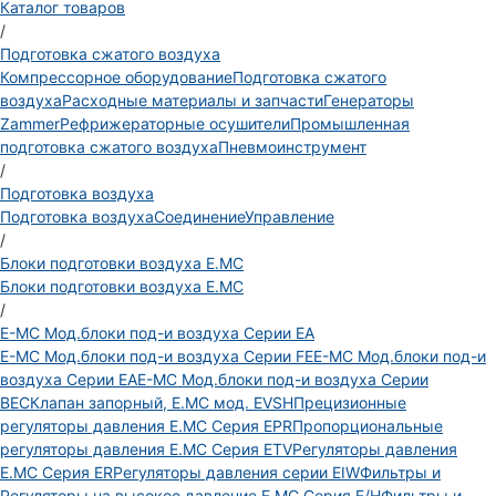
Каталог товаров
/
Подготовка сжатого воздуха
Компрессорное оборудование
Подготовка сжатого
воздуха
Расходные материалы и запчасти
Генераторы
Zammer
Рефрижераторные осушители
Промышленная
подготовка сжатого воздуха
Пневмоинструмент
/
Подготовка воздуха
Подготовка воздуха
Соединение
Управление
/
Блоки подготовки воздуха E.MC
Блоки подготовки воздуха E.MC
/
E-MC Мод.блоки под-и воздуха Серии EA
E-MC Мод.блоки под-и воздуха Серии FE
E-MC Мод.блоки под-и
воздуха Серии EA
E-MC Мод.блоки под-и воздуха Серии
BEC
Клапан запорный, E.MC мод. EVSH
Прецизионные
регуляторы давления E.MC Серия EPR
Пропорциональные
регуляторы давления E.MC Серия ETV
Регуляторы давления
E.MC Серия ER
Регуляторы давления серии EIW
Фильтры и
Регуляторы на высокое давление E.MC Серия E/H
Фильтры и