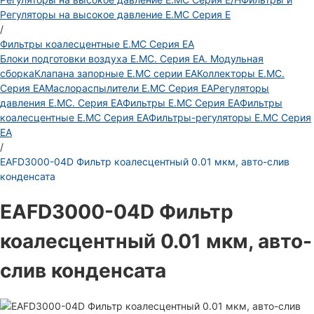
Регуляторы на высокое давление E.MC Серия E
/
Фильтры коалесцентные E.MC Серия EA
Блоки подготовки воздуха E.MC. Серия EA. Модульная
сборка
Клапана запорные E.MC серии EA
Коллекторы E.MC.
Серия EA
Маслораспылители E.MC Серия EA
Регуляторы
давления E.MC. Серия EA
Фильтры E.MC Серия EA
Фильтры
коалесцентные E.MC Серия EA
Фильтры-регуляторы E.MC Серия
EA
/
EAFD3000-04D Фильтр коалесцентный 0.01 мкм, авто-слив
конденсата
EAFD3000-04D Фильтр
коалесцентный 0.01 мкм, авто-
слив конденсата