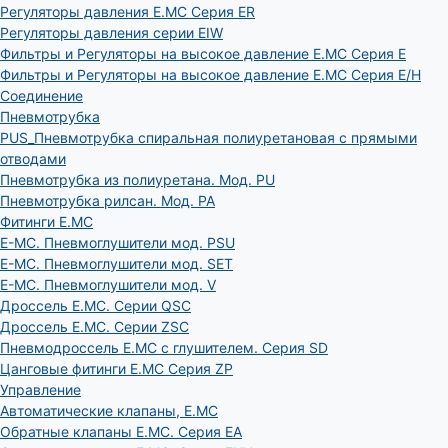
Регуляторы давления E.MC Серия ER
Регуляторы давления серии EIW
Фильтры и Регуляторы на высокое давление E.MC Серия E
Фильтры и Регуляторы на высокое давление E.MC Серия E/H
Соединение
Пневмотрубка
PUS_Пневмотрубка спиральная полиуретановая с прямыми
отводами
Пневмотрубка из полиуретана. Мод. РU
Пневмотрубка рилсан. Мод. PA
Фитинги E.MC
E-MC. Пневмоглушители мод. PSU
E-MC. Пневмоглушители мод. SET
E-MC. Пневмоглушители мод. V
Дроссель E.MC. Серии QSC
Дроссель E.MC. Серии ZSC
Пневмодроссель E.MC с глушителем. Серия SD
Цанговые фитинги E.MC Серия ZP
Управление
Автоматические клапаны, Е.МС
Обратные клапаны E.MC. Серия EA