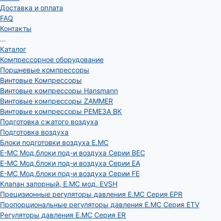
Доставка и оплата
FAQ
Контакты
...
Каталог
Компрессорное оборудование
Поршневые компрессоры
Винтовые Компрессоры
Винтовые компрессоры Hansmann
Винтовые компрессоры ZAMMER
Винтовые компрессоры РЕМЕЗА ВК
Подготовка сжатого воздуха
Подготовка воздуха
Блоки подготовки воздуха E.MC
E-MC Мод.блоки под-и воздуха Серии BEC
E-MC Мод.блоки под-и воздуха Серии EA
E-MC Мод.блоки под-и воздуха Серии FE
Клапан запорный, E.MC мод. EVSH
Прецизионные регуляторы давления E.MC Серия EPR
Пропорциональные регуляторы давления E.MC Серия ETV
Регуляторы давления E.MC Серия ER