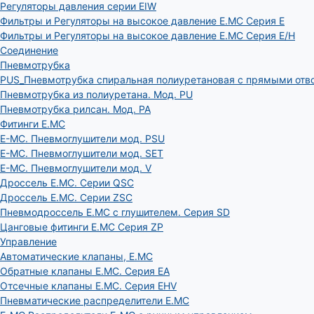
Регуляторы давления серии EIW
Фильтры и Регуляторы на высокое давление E.MC Серия E
Фильтры и Регуляторы на высокое давление E.MC Серия E/H
Соединение
Пневмотрубка
PUS_Пневмотрубка спиральная полиуретановая с прямыми отв
Пневмотрубка из полиуретана. Мод. РU
Пневмотрубка рилсан. Мод. PA
Фитинги E.MC
E-MC. Пневмоглушители мод. PSU
E-MC. Пневмоглушители мод. SET
E-MC. Пневмоглушители мод. V
Дроссель E.MC. Серии QSC
Дроссель E.MC. Серии ZSC
Пневмодроссель E.MC с глушителем. Серия SD
Цанговые фитинги E.MC Серия ZP
Управление
Автоматические клапаны, Е.МС
Обратные клапаны E.MC. Серия EA
Отсечные клапаны E.MC. Серия EHV
Пневматические распределители E.MC