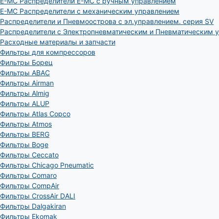
E-MC Распределители E-MC с ручным управлением
E-MC Распределители с механическим управлением
Распределители и Пневмоострова с эл.управлением. серия SV
Распределители с Электропневматическим и Пневматическим 
Расходные материалы и запчасти
Фильтры для компрессоров
Фильтры Борец
Фильтры ABAC
Фильтры Airman
Фильтры Almig
Фильтры ALUP
Фильтры Atlas Copco
Фильтры Atmos
Фильтры BERG
Фильтры Boge
Фильтры Ceccato
Фильтры Chicago Pneumatic
Фильтры Comaro
Фильтры CompAir
Фильтры CrossAir DALI
Фильтры Dalgakiran
Фильтры Ekomak