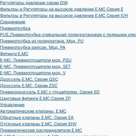
Регуляторы давления серии EIW
Фильтры и Регуляторы на высокое давление E.MC Серия E
Фильтры и Регуляторы на высокое давление E.MC Серия E/H
Соединение
Пневмотрубка
PUS_Пневмотрубка спиральная полиуретановая с прямыми отв
Пневмотрубка из полиуретана. Мод. РU
Пневмотрубка рилсан. Мод. PA
Фитинги E.MC
E-MC. Пневмоглушители мод. PSU
E-MC. Пневмоглушители мод. SET
E-MC. Пневмоглушители мод. V
Дроссель E.MC. Серии QSC
Дроссель E.MC. Серии ZSC
Пневмодроссель E.MC с глушителем. Серия SD
Цанговые фитинги E.MC Серия ZP
Управление
Автоматические клапаны, Е.МС
Обратные клапаны E.MC. Серия EA
Отсечные клапаны E.MC. Серия EHV
Пневматические распределители E.MC