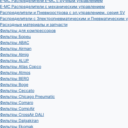
E-MC Распределители E-MC с ручным управлением
E-MC Распределители с механическим управлением
Распределители и Пневмоострова с эл.управлением. серия SV
Распределители с Электропневматическим и Пневматическим 
Расходные материалы и запчасти
Фильтры для компрессоров
Фильтры Борец
Фильтры ABAC
Фильтры Airman
Фильтры Almig
Фильтры ALUP
Фильтры Atlas Copco
Фильтры Atmos
Фильтры BERG
Фильтры Boge
Фильтры Ceccato
Фильтры Chicago Pneumatic
Фильтры Comaro
Фильтры CompAir
Фильтры CrossAir DALI
Фильтры Dalgakiran
Фильтры Ekomak