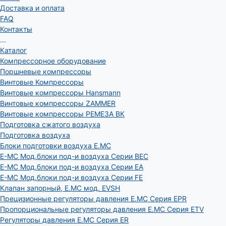
Доставка и оплата
FAQ
Контакты
...
Каталог
Компрессорное оборудование
Поршневые компрессоры
Винтовые Компрессоры
Винтовые компрессоры Hansmann
Винтовые компрессоры ZAMMER
Винтовые компрессоры РЕМЕЗА ВК
Подготовка сжатого воздуха
Подготовка воздуха
Блоки подготовки воздуха E.MC
E-MC Мод.блоки под-и воздуха Серии BEC
E-MC Мод.блоки под-и воздуха Серии EA
E-MC Мод.блоки под-и воздуха Серии FE
Клапан запорный, E.MC мод. EVSH
Прецизионные регуляторы давления E.MC Серия EPR
Пропорциональные регуляторы давления E.MC Серия ETV
Регуляторы давления E.MC Серия ER