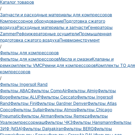
Каталог товаров
/
Запчасти и расходные материалы для компрессоров
Компрессорное оборудование
Подготовка сжатого
воздуха
Расходные материалы и запчасти
Генераторы
Zammer
Рефрижераторные осушители
Промышленная
подготовка сжатого воздуха
Пневмоинструмент
/
Фильтры для компрессоров
Фильтры для компрессоров
Масла и смазки
Клапаны и
ремкомплекты VMC
Ремни для компрессоров
Комплекты ТО для
компрессоров
/
Фильтры Ingersoll Rand
Фильтры ABAC
Фильтры CompAir
Фильтры Almig
Фильтры
Boge
Фильтры ALUP
Фильтры Ceccato
Фильтры Ingersoll
Rand
Фильтры Fini
Фильтры Gardner Denver
Фильтры Atlas
Copco
Фильтры Sullair
Фильтры Atmos
Фильтры Chicago
Pneumatic
Фильтры Airman
Фильтры Remeza
Фильтры
Уралкомпрессормаш
Фильтры ЧКЗ
Фильтры Hansmann
Фильтры
ЗИФ (МЗА)
Фильтры Dalgakiran
Фильтры BERG
Фильтры
Ekomak
Фильтры Борец
Фильтры CrossAir DALI
Фильтры для