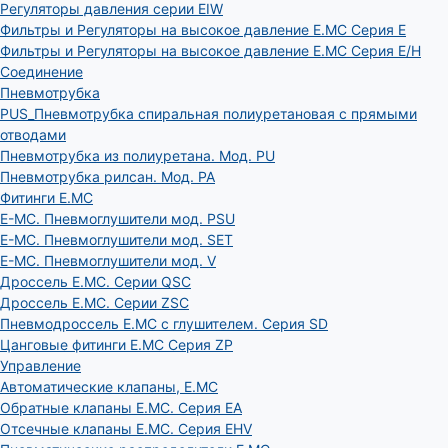
Регуляторы давления серии EIW
Фильтры и Регуляторы на высокое давление E.MC Серия E
Фильтры и Регуляторы на высокое давление E.MC Серия E/H
Соединение
Пневмотрубка
PUS_Пневмотрубка спиральная полиуретановая с прямыми
отводами
Пневмотрубка из полиуретана. Мод. РU
Пневмотрубка рилсан. Мод. PA
Фитинги E.MC
E-MC. Пневмоглушители мод. PSU
E-MC. Пневмоглушители мод. SET
E-MC. Пневмоглушители мод. V
Дроссель E.MC. Серии QSC
Дроссель E.MC. Серии ZSC
Пневмодроссель E.MC с глушителем. Серия SD
Цанговые фитинги E.MC Серия ZP
Управление
Автоматические клапаны, Е.МС
Обратные клапаны E.MC. Серия EA
Отсечные клапаны E.MC. Серия EHV