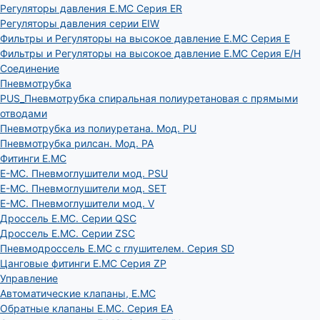
Регуляторы давления E.MC Серия ER
Регуляторы давления серии EIW
Фильтры и Регуляторы на высокое давление E.MC Серия E
Фильтры и Регуляторы на высокое давление E.MC Серия E/H
Соединение
Пневмотрубка
PUS_Пневмотрубка спиральная полиуретановая с прямыми
отводами
Пневмотрубка из полиуретана. Мод. РU
Пневмотрубка рилсан. Мод. PA
Фитинги E.MC
E-MC. Пневмоглушители мод. PSU
E-MC. Пневмоглушители мод. SET
E-MC. Пневмоглушители мод. V
Дроссель E.MC. Серии QSC
Дроссель E.MC. Серии ZSC
Пневмодроссель E.MC с глушителем. Серия SD
Цанговые фитинги E.MC Серия ZP
Управление
Автоматические клапаны, Е.МС
Обратные клапаны E.MC. Серия EA