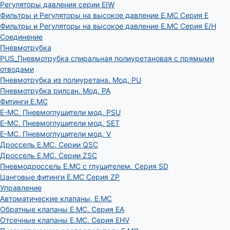
Регуляторы давления серии EIW
Фильтры и Регуляторы на высокое давление E.MC Серия E
Фильтры и Регуляторы на высокое давление E.MC Серия E/H
Соединение
Пневмотрубка
PUS_Пневмотрубка спиральная полиуретановая с прямыми
отводами
Пневмотрубка из полиуретана. Мод. РU
Пневмотрубка рилсан. Мод. PA
Фитинги E.MC
E-MC. Пневмоглушители мод. PSU
E-MC. Пневмоглушители мод. SET
E-MC. Пневмоглушители мод. V
Дроссель E.MC. Серии QSC
Дроссель E.MC. Серии ZSC
Пневмодроссель E.MC с глушителем. Серия SD
Цанговые фитинги E.MC Серия ZP
Управление
Автоматические клапаны, Е.МС
Обратные клапаны E.MC. Серия EA
Отсечные клапаны E.MC. Серия EHV