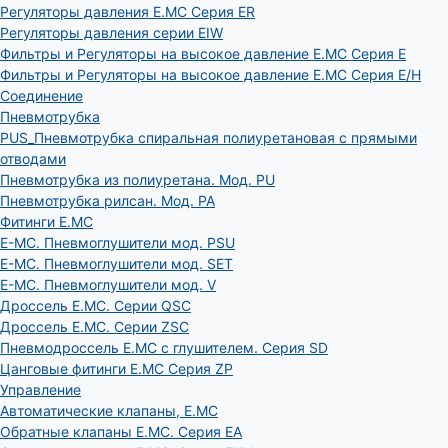
Регуляторы давления E.MC Серия ER
Регуляторы давления серии EIW
Фильтры и Регуляторы на высокое давление E.MC Серия E
Фильтры и Регуляторы на высокое давление E.MC Серия E/H
Соединение
Пневмотрубка
PUS_Пневмотрубка спиральная полиуретановая с прямыми
отводами
Пневмотрубка из полиуретана. Мод. РU
Пневмотрубка рилсан. Мод. PA
Фитинги E.MC
E-MC. Пневмоглушители мод. PSU
E-MC. Пневмоглушители мод. SET
E-MC. Пневмоглушители мод. V
Дроссель E.MC. Серии QSC
Дроссель E.MC. Серии ZSC
Пневмодроссель E.MC с глушителем. Серия SD
Цанговые фитинги E.MC Серия ZP
Управление
Автоматические клапаны, Е.МС
Обратные клапаны E.MC. Серия EA