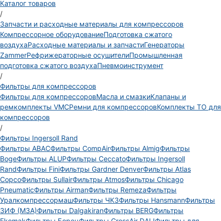
Каталог товаров
/
Запчасти и расходные материалы для компрессоров
Компрессорное оборудование
Подготовка сжатого
воздуха
Расходные материалы и запчасти
Генераторы
Zammer
Рефрижераторные осушители
Промышленная
подготовка сжатого воздуха
Пневмоинструмент
/
Фильтры для компрессоров
Фильтры для компрессоров
Масла и смазки
Клапаны и
ремкомплекты VMC
Ремни для компрессоров
Комплекты ТО для
компрессоров
/
Фильтры Ingersoll Rand
Фильтры ABAC
Фильтры CompAir
Фильтры Almig
Фильтры
Boge
Фильтры ALUP
Фильтры Ceccato
Фильтры Ingersoll
Rand
Фильтры Fini
Фильтры Gardner Denver
Фильтры Atlas
Copco
Фильтры Sullair
Фильтры Atmos
Фильтры Chicago
Pneumatic
Фильтры Airman
Фильтры Remeza
Фильтры
Уралкомпрессормаш
Фильтры ЧКЗ
Фильтры Hansmann
Фильтры
ЗИФ (МЗА)
Фильтры Dalgakiran
Фильтры BERG
Фильтры
Ekomak
Фильтры Борец
Фильтры CrossAir DALI
Фильтры для