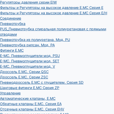
Регуляторы давления серии EIW
Фильтры и Регуляторы на высокое давление E.MC Серия E
Фильтры и Регуляторы на высокое давление E.MC Серия E/H
Соединение
Пневмотрубка
PUS_Пневмотрубка спиральная полиуретановая с прямыми
отводами
Пневмотрубка из полиуретана. Мод. РU
Пневмотрубка рилсан. Мод. PA
Фитинги E.MC
E-MC. Пневмоглушители мод. PSU
E-MC. Пневмоглушители мод. SET
E-MC. Пневмоглушители мод. V
Дроссель E.MC. Серии QSC
Дроссель E.MC. Серии ZSC
Пневмодроссель E.MC с глушителем. Серия SD
Цанговые фитинги E.MC Серия ZP
Управление
Автоматические клапаны, Е.МС
Обратные клапаны E.MC. Серия EA
Отсечные клапаны E.MC. Серия EHV