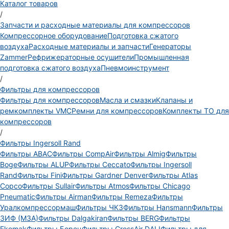
Каталог товаров
/
Запчасти и расходные материалы для компрессоров
Компрессорное оборудование
Подготовка сжатого
воздуха
Расходные материалы и запчасти
Генераторы
Zammer
Рефрижераторные осушители
Промышленная
подготовка сжатого воздуха
Пневмоинструмент
/
Фильтры для компрессоров
Фильтры для компрессоров
Масла и смазки
Клапаны и
ремкомплекты VMC
Ремни для компрессоров
Комплекты ТО для
компрессоров
/
Фильтры Ingersoll Rand
Фильтры ABAC
Фильтры CompAir
Фильтры Almig
Фильтры
Boge
Фильтры ALUP
Фильтры Ceccato
Фильтры Ingersoll
Rand
Фильтры Fini
Фильтры Gardner Denver
Фильтры Atlas
Copco
Фильтры Sullair
Фильтры Atmos
Фильтры Chicago
Pneumatic
Фильтры Airman
Фильтры Remeza
Фильтры
Уралкомпрессормаш
Фильтры ЧКЗ
Фильтры Hansmann
Фильтры
ЗИФ (МЗА)
Фильтры Dalgakiran
Фильтры BERG
Фильтры
Ekomak
Фильтры Борец
Фильтры CrossAir DALI
Фильтры для