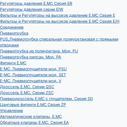
Регуляторы давления E.MC Серия ER
Регуляторы давления серии EIW
Фильтры и Регуляторы на высокое давление E.MC Серия E
Фильтры и Регуляторы на высокое давление E.MC Серия E/H
Соединение
Пневмотрубка
PUS_Пневмотрубка спиральная полиуретановая с прямыми
отводами
Пневмотрубка из полиуретана. Мод. РU
Пневмотрубка рилсан. Мод. PA
Фитинги E.MC
E-MC. Пневмоглушители мод. PSU
E-MC. Пневмоглушители мод. SET
E-MC. Пневмоглушители мод. V
Дроссель E.MC. Серии QSC
Дроссель E.MC. Серии ZSC
Пневмодроссель E.MC с глушителем. Серия SD
Цанговые фитинги E.MC Серия ZP
Управление
Автоматические клапаны, Е.МС
Обратные клапаны E.MC. Серия EA