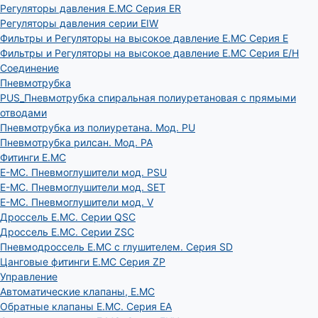
Регуляторы давления E.MC Серия ER
Регуляторы давления серии EIW
Фильтры и Регуляторы на высокое давление E.MC Серия E
Фильтры и Регуляторы на высокое давление E.MC Серия E/H
Соединение
Пневмотрубка
PUS_Пневмотрубка спиральная полиуретановая с прямыми
отводами
Пневмотрубка из полиуретана. Мод. РU
Пневмотрубка рилсан. Мод. PA
Фитинги E.MC
E-MC. Пневмоглушители мод. PSU
E-MC. Пневмоглушители мод. SET
E-MC. Пневмоглушители мод. V
Дроссель E.MC. Серии QSC
Дроссель E.MC. Серии ZSC
Пневмодроссель E.MC с глушителем. Серия SD
Цанговые фитинги E.MC Серия ZP
Управление
Автоматические клапаны, Е.МС
Обратные клапаны E.MC. Серия EA