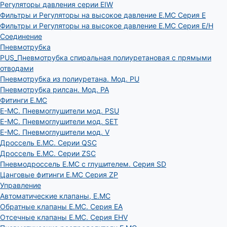
Регуляторы давления серии EIW
Фильтры и Регуляторы на высокое давление E.MC Серия E
Фильтры и Регуляторы на высокое давление E.MC Серия E/H
Соединение
Пневмотрубка
PUS_Пневмотрубка спиральная полиуретановая с прямыми
отводами
Пневмотрубка из полиуретана. Мод. РU
Пневмотрубка рилсан. Мод. PA
Фитинги E.MC
E-MC. Пневмоглушители мод. PSU
E-MC. Пневмоглушители мод. SET
E-MC. Пневмоглушители мод. V
Дроссель E.MC. Серии QSC
Дроссель E.MC. Серии ZSC
Пневмодроссель E.MC с глушителем. Серия SD
Цанговые фитинги E.MC Серия ZP
Управление
Автоматические клапаны, Е.МС
Обратные клапаны E.MC. Серия EA
Отсечные клапаны E.MC. Серия EHV