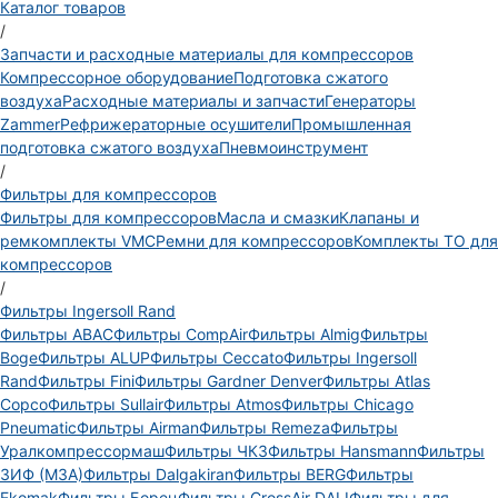
Каталог товаров
/
Запчасти и расходные материалы для компрессоров
Компрессорное оборудование
Подготовка сжатого
воздуха
Расходные материалы и запчасти
Генераторы
Zammer
Рефрижераторные осушители
Промышленная
подготовка сжатого воздуха
Пневмоинструмент
/
Фильтры для компрессоров
Фильтры для компрессоров
Масла и смазки
Клапаны и
ремкомплекты VMC
Ремни для компрессоров
Комплекты ТО для
компрессоров
/
Фильтры Ingersoll Rand
Фильтры ABAC
Фильтры CompAir
Фильтры Almig
Фильтры
Boge
Фильтры ALUP
Фильтры Ceccato
Фильтры Ingersoll
Rand
Фильтры Fini
Фильтры Gardner Denver
Фильтры Atlas
Copco
Фильтры Sullair
Фильтры Atmos
Фильтры Chicago
Pneumatic
Фильтры Airman
Фильтры Remeza
Фильтры
Уралкомпрессормаш
Фильтры ЧКЗ
Фильтры Hansmann
Фильтры
ЗИФ (МЗА)
Фильтры Dalgakiran
Фильтры BERG
Фильтры
Ekomak
Фильтры Борец
Фильтры CrossAir DALI
Фильтры для