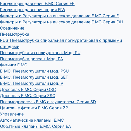
Регуляторы давления E.MC Серия ER
Регуляторы давления серии EIW
Фильтры и Регуляторы на высокое давление E.MC Серия E
Фильтры и Регуляторы на высокое давление E.MC Серия E/H
Соединение
Пневмотрубка
PUS_Пневмотрубка спиральная полиуретановая с прямыми
отводами
Пневмотрубка из полиуретана. Мод. РU
Пневмотрубка рилсан. Мод. PA
Фитинги E.MC
E-MC. Пневмоглушители мод. PSU
E-MC. Пневмоглушители мод. SET
E-MC. Пневмоглушители мод. V
Дроссель E.MC. Серии QSC
Дроссель E.MC. Серии ZSC
Пневмодроссель E.MC с глушителем. Серия SD
Цанговые фитинги E.MC Серия ZP
Управление
Автоматические клапаны, Е.МС
Обратные клапаны E.MC. Серия EA