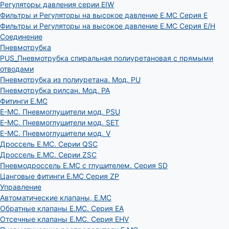
Регуляторы давления серии EIW
Фильтры и Регуляторы на высокое давление E.MC Серия E
Фильтры и Регуляторы на высокое давление E.MC Серия E/H
Соединение
Пневмотрубка
PUS_Пневмотрубка спиральная полиуретановая с прямыми
отводами
Пневмотрубка из полиуретана. Мод. РU
Пневмотрубка рилсан. Мод. PA
Фитинги E.MC
E-MC. Пневмоглушители мод. PSU
E-MC. Пневмоглушители мод. SET
E-MC. Пневмоглушители мод. V
Дроссель E.MC. Серии QSC
Дроссель E.MC. Серии ZSC
Пневмодроссель E.MC с глушителем. Серия SD
Цанговые фитинги E.MC Серия ZP
Управление
Автоматические клапаны, Е.МС
Обратные клапаны E.MC. Серия EA
Отсечные клапаны E.MC. Серия EHV