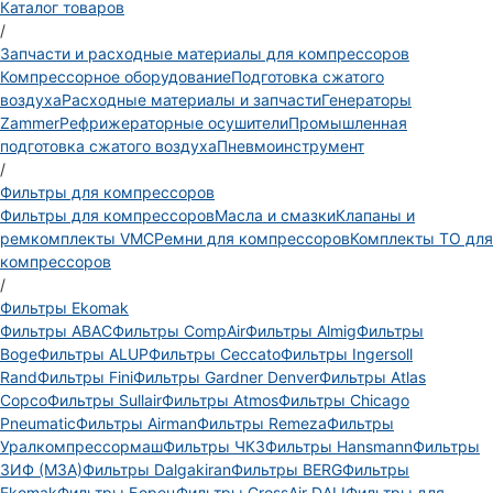
Каталог товаров
/
Запчасти и расходные материалы для компрессоров
Компрессорное оборудование
Подготовка сжатого
воздуха
Расходные материалы и запчасти
Генераторы
Zammer
Рефрижераторные осушители
Промышленная
подготовка сжатого воздуха
Пневмоинструмент
/
Фильтры для компрессоров
Фильтры для компрессоров
Масла и смазки
Клапаны и
ремкомплекты VMC
Ремни для компрессоров
Комплекты ТО для
компрессоров
/
Фильтры Ekomak
Фильтры ABAC
Фильтры CompAir
Фильтры Almig
Фильтры
Boge
Фильтры ALUP
Фильтры Ceccato
Фильтры Ingersoll
Rand
Фильтры Fini
Фильтры Gardner Denver
Фильтры Atlas
Copco
Фильтры Sullair
Фильтры Atmos
Фильтры Chicago
Pneumatic
Фильтры Airman
Фильтры Remeza
Фильтры
Уралкомпрессормаш
Фильтры ЧКЗ
Фильтры Hansmann
Фильтры
ЗИФ (МЗА)
Фильтры Dalgakiran
Фильтры BERG
Фильтры
Ekomak
Фильтры Борец
Фильтры CrossAir DALI
Фильтры для