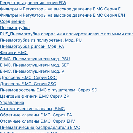
Регуляторы давления серии EIW
Фильтры и Регуляторы на высокое давление E.MC Серия E
Фильтры и Регуляторы на высокое давление E.MC Серия E/H
Соединение
Пневмотрубка
PUS_Пневмотрубка спиральная полиуретановая с прямыми отв
Пневмотрубка из полиуретана. Мод. РU
Пневмотрубка рилсан. Мод. PA
Фитинги E.MC
E-MC. Пневмоглушители мод. PSU
E-MC. Пневмоглушители мод. SET
E-MC. Пневмоглушители мод. V
Дроссель E.MC. Серии QSC
Дроссель E.MC. Серии ZSC
Пневмодроссель E.MC с глушителем. Серия SD
Цанговые фитинги E.MC Серия ZP
Управление
Автоматические клапаны, Е.МС
Обратные клапаны E.MC. Серия EA
Отсечные клапаны E.MC. Серия EHV
Пневматические распределители E.MC