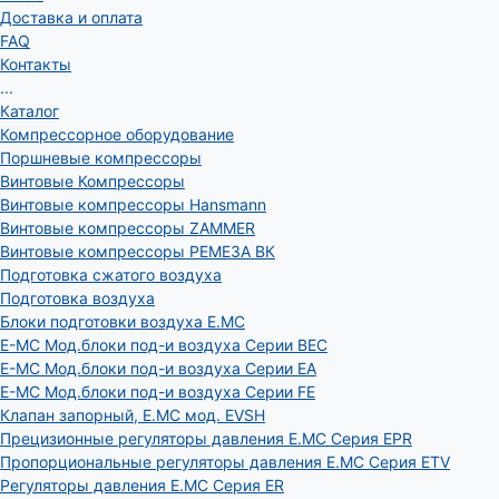
Доставка и оплата
FAQ
Контакты
...
Каталог
Компрессорное оборудование
Поршневые компрессоры
Винтовые Компрессоры
Винтовые компрессоры Hansmann
Винтовые компрессоры ZAMMER
Винтовые компрессоры РЕМЕЗА ВК
Подготовка сжатого воздуха
Подготовка воздуха
Блоки подготовки воздуха E.MC
E-MC Мод.блоки под-и воздуха Серии BEC
E-MC Мод.блоки под-и воздуха Серии EA
E-MC Мод.блоки под-и воздуха Серии FE
Клапан запорный, E.MC мод. EVSH
Прецизионные регуляторы давления E.MC Серия EPR
Пропорциональные регуляторы давления E.MC Серия ETV
Регуляторы давления E.MC Серия ER