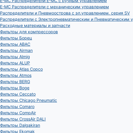
E-MC Распределители E-MC с ручным управлением
E-MC Распределители с механическим управлением
Распределители и Пневмоострова с эл.управлением. серия SV
Распределители с Электропневматическим и Пневматическим 
Расходные материалы и запчасти
Фильтры для компрессоров
Фильтры Борец
Фильтры ABAC
Фильтры Airman
Фильтры Almig
Фильтры ALUP
Фильтры Atlas Copco
Фильтры Atmos
Фильтры BERG
Фильтры Boge
Фильтры Ceccato
Фильтры Chicago Pneumatic
Фильтры Comaro
Фильтры CompAir
Фильтры CrossAir DALI
Фильтры Dalgakiran
Фильтры Ekomak