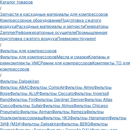
Каталог товаров
/
Запчасти и расходные материалы для компрессоров
Компрессорное оборудование
Подготовка сжатого
воздуха
Расходные материалы и запчасти
Генераторы
Zammer
Рефрижераторные осушители
Промышленная
подготовка сжатого воздуха
Пневмоинструмент
/
Фильтры для компрессоров
Фильтры для компрессоров
Масла и смазки
Клапаны и
ремкомплекты VMC
Ремни для компрессоров
Комплекты ТО для
компрессоров
/
Фильтры Dalgakiran
Фильтры ABAC
Фильтры CompAir
Фильтры Almig
Фильтры
Boge
Фильтры ALUP
Фильтры Ceccato
Фильтры Ingersoll
Rand
Фильтры Fini
Фильтры Gardner Denver
Фильтры Atlas
Copco
Фильтры Sullair
Фильтры Atmos
Фильтры Chicago
Pneumatic
Фильтры Airman
Фильтры Remeza
Фильтры
Уралкомпрессормаш
Фильтры ЧКЗ
Фильтры Hansmann
Фильтры
ЗИФ (МЗА)
Фильтры Dalgakiran
Фильтры BERG
Фильтры
Ekomak
Фильтры Борец
Фильтры CrossAir DALI
Фильтры для