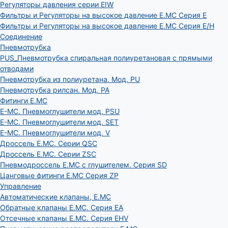
Регуляторы давления серии EIW
Фильтры и Регуляторы на высокое давление E.MC Серия E
Фильтры и Регуляторы на высокое давление E.MC Серия E/H
Соединение
Пневмотрубка
PUS_Пневмотрубка спиральная полиуретановая с прямыми
отводами
Пневмотрубка из полиуретана. Мод. РU
Пневмотрубка рилсан. Мод. PA
Фитинги E.MC
E-MC. Пневмоглушители мод. PSU
E-MC. Пневмоглушители мод. SET
E-MC. Пневмоглушители мод. V
Дроссель E.MC. Серии QSC
Дроссель E.MC. Серии ZSC
Пневмодроссель E.MC с глушителем. Серия SD
Цанговые фитинги E.MC Серия ZP
Управление
Автоматические клапаны, Е.МС
Обратные клапаны E.MC. Серия EA
Отсечные клапаны E.MC. Серия EHV