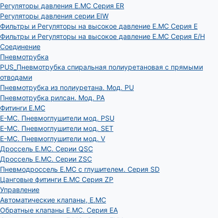
Регуляторы давления E.MC Серия ER
Регуляторы давления серии EIW
Фильтры и Регуляторы на высокое давление E.MC Серия E
Фильтры и Регуляторы на высокое давление E.MC Серия E/H
Соединение
Пневмотрубка
PUS_Пневмотрубка спиральная полиуретановая с прямыми
отводами
Пневмотрубка из полиуретана. Мод. РU
Пневмотрубка рилсан. Мод. PA
Фитинги E.MC
E-MC. Пневмоглушители мод. PSU
E-MC. Пневмоглушители мод. SET
E-MC. Пневмоглушители мод. V
Дроссель E.MC. Серии QSC
Дроссель E.MC. Серии ZSC
Пневмодроссель E.MC с глушителем. Серия SD
Цанговые фитинги E.MC Серия ZP
Управление
Автоматические клапаны, Е.МС
Обратные клапаны E.MC. Серия EA